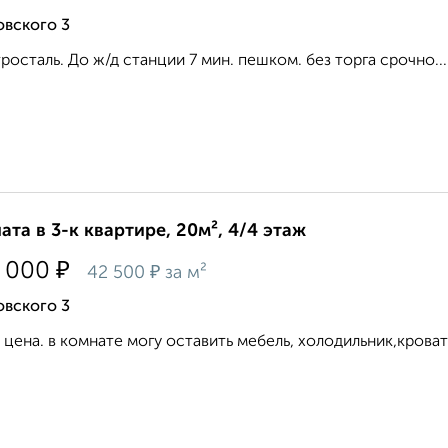
овского 3
росталь. До ж/д станции 7 мин. пешком. без торга срочно...
ата в 3-к квартире, 20м², 4/4 этаж
₽
 000
₽
42 500
за м²
овского 3
 цена. в комнате могу оставить мебель, холодильник,кровать.