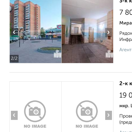
3-к 
7 8
Мира
‹
›
Рядом
Инфра
Агент
2
/2
2-к 
19 
мкр.
‹
›
Прове
(пред