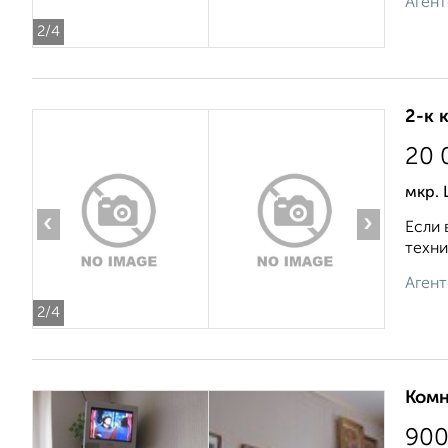
Агент
2
/4
2-к 
20 
мкр. 
‹
›
Если 
техни
Агент
2
/4
Комн
90