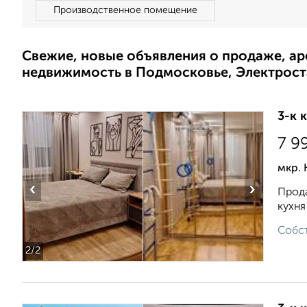
Производственное помещение
Свежие, новые объявления о продаже, а
недвижимость в Подмосковье, Электрост
3-к 
7 9
мкр. 
‹
›
Прода
кухня
Собст
2
/2