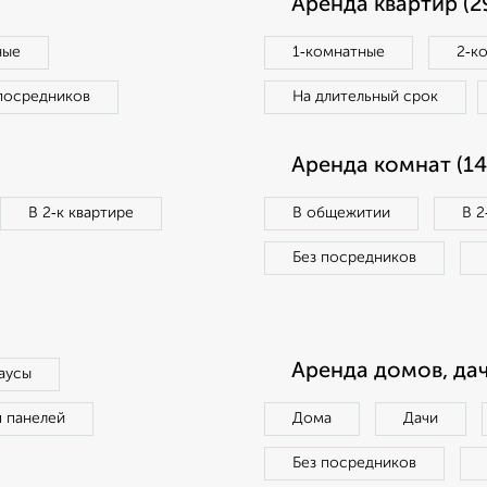
Аренда квартир (2
ные
1‑комнатные
2‑к
посредников
На длительный срок
Аренда комнат (14
В 2‑к квартире
В общежитии
В 2
Без посредников
Аренда домов, дач
аусы
п панелей
Дома
Дачи
Без посредников