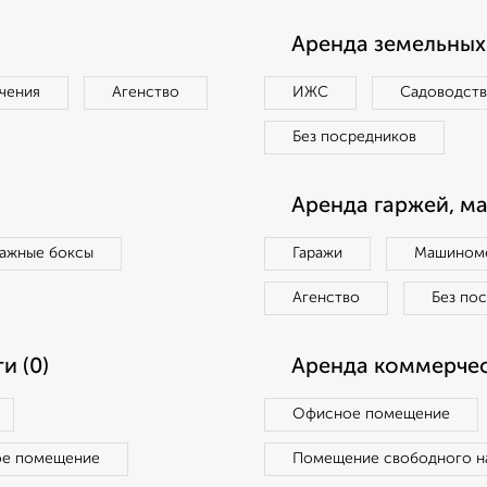
Аренда земельных 
чения
Агенство
ИЖС
Садоводст
Без посредников
Аренда гаржей, м
ражные боксы
Гаражи
Машиноме
Агенство
Без по
и (0)
Аренда коммерчес
Офисное помещение
ое помещение
Помещение свободного н