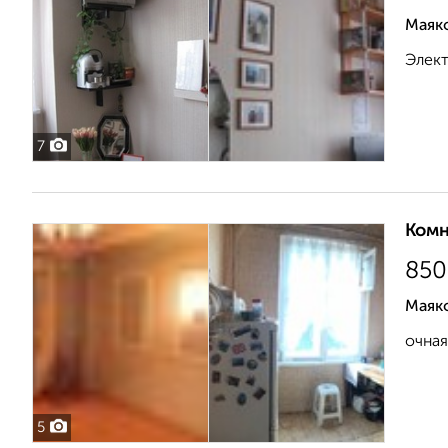
Маяк
Элект
7
Комн
850
Маяк
очная
5