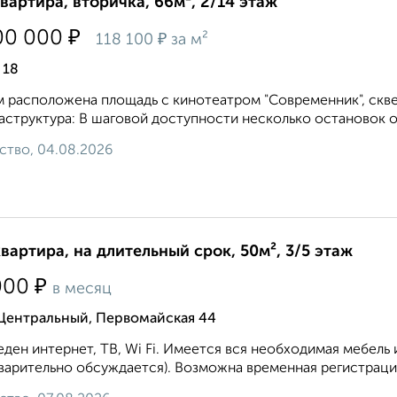
квартира, вторичка, 66м², 2/14 этаж
₽
00 000
₽
118 100
за м²
 18
 расположена площадь с кинотеатром "Современник", скве
структура: В шаговой доступности несколько остановок о
ство, 04.08.2026
квартира, на длительный срок, 50м², 3/5 этаж
₽
000
в месяц
 Центральный, Первомайская 44
ден интернет, ТВ, Wi Fi. Имеется вся необходимая мебель 
варительно обсуждается). Возможна временная регистрация