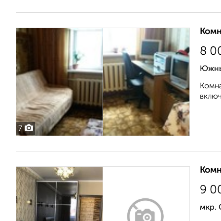
Комн
8 0
Южны
Комна
включ
7
Комн
9 0
мкр.