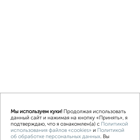
↑ НАВЕРХ К МЕНЮ
Мы используем куки!
Продолжая использовать
ИЖС
СНТ
В черте города
От собственника
данный сайт и нажимая на кнопку «Принять», я
подтверждаю, что я ознакомлен(а) с
Политикой
использования файлов «cookies»
и
Политикой
Контакты
Политика конфиденциальности
об обработке персональных данных
. Вы