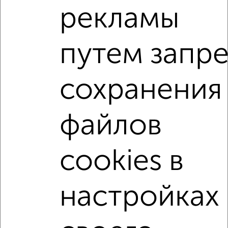
рекламы
2-к квартира, вторичка, 49м², 1/2 этаж
₽
₽
4 650 000
95 100
за м²
мкр. Центральный, Чернышевского 31
путем запр
Агентство, 09.08.2026
сохранения
2-к квартиры
Поиск по схожим параметрам:
файлов
на улице Мира
не первый этаж
не последний этаж
с балконом
cookies в
с центральным отоплением
Вторичное жилье
в кирпичном доме
с раздельным санузлом
настройках
площадью до 50 м²
В ипотеку
↑ НАВЕРХ К МЕНЮ