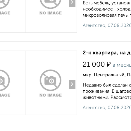
›
Есть мебель, установ
необходимое - холоди
микроволновая печь, 
Агентство, 07.08.202
2-к квартира, на 
₽
21 000
в меся
мкр. Центральный, 
›
Недавно был сделан 
проживания. В шагов
животными. Рассмотрю,
Агентство, 07.08.202