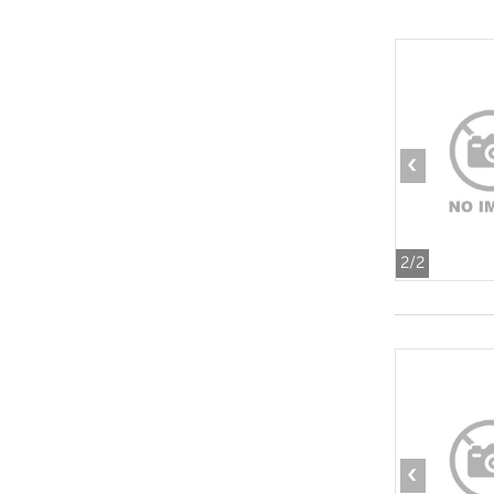
‹
2
/2
‹