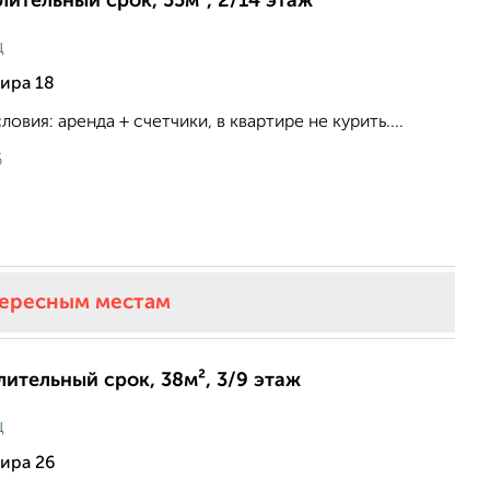
длительный срок, 55м², 2/14 этаж
ц
ира 18
ловия: аренда + счетчики, в квартире не курить....
6
тересным местам
лительный срок, 38м², 3/9 этаж
ц
ира 26