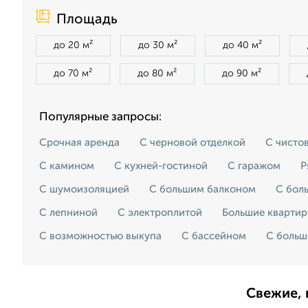
Площадь
до 20 м²
до 30 м²
до 40 м²
до 70 м²
до 80 м²
до 90 м²
Популярные запросы:
Срочная аренда
С черновой отделкой
С чисто
С камином
С кухней-гостиной
С гаражом
Р
С шумоизоляцией
С большим балконом
С бол
С лепниной
С электроплитой
Большие кварти
С возможностью выкупа
С бассейном
С больш
Свежие, 