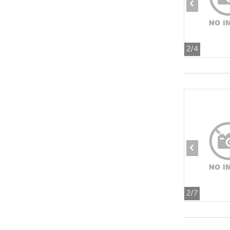
‹
2
/4
‹
2
/7