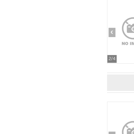
‹
2
/4