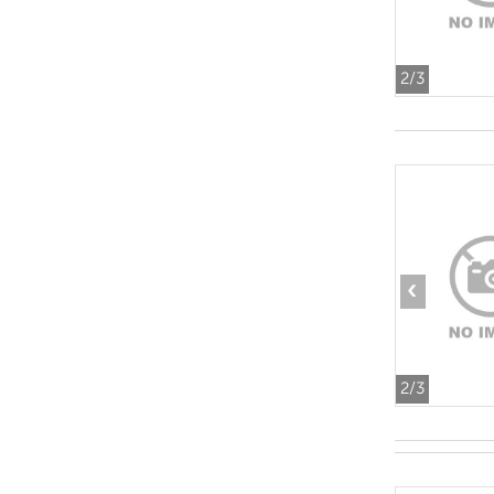
2
/3
‹
2
/3