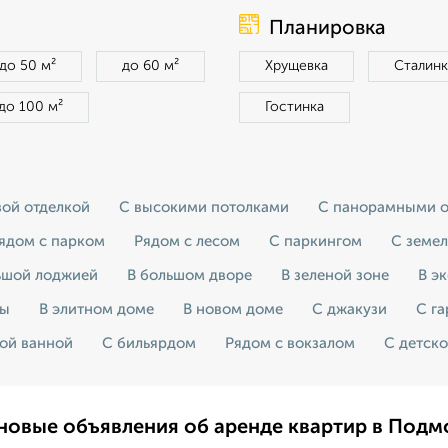
Планировка
до 50 м²
до 60 м²
Хрущевка
Сталинк
до 100 м²
Гостинка
вой отделкой
С высокими потолками
С панорамными 
ядом с парком
Рядом с лесом
С паркингом
С земе
ьшой лоджией
В большом дворе
В зеленой зоне
В э
ры
В элитном доме
В новом доме
С джакузи
С г
ой ванной
С бильярдом
Рядом с вокзалом
С детск
новые объявления об аренде квартир в Подм