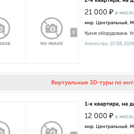
2-к квартира, на 
₽
21 000
в меся
мкр. Центральный, М
›
Кухня оборудована. Ус
Агентство, 07.08.202
Виртуальные 3D-туры по ин
1-к квартира, на д
₽
12 000
в меся
мкр. Центральный, М