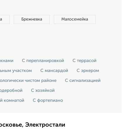
а
Брежневка
Малосемейка
окнами
С перепланировкой
С террасой
льным участком
С мансардой
С эркером
кологически чистом районе
С сигнализацией
ардеробной
С хозяйкой
ой комнатой
С фортепиано
осковье, Электростали