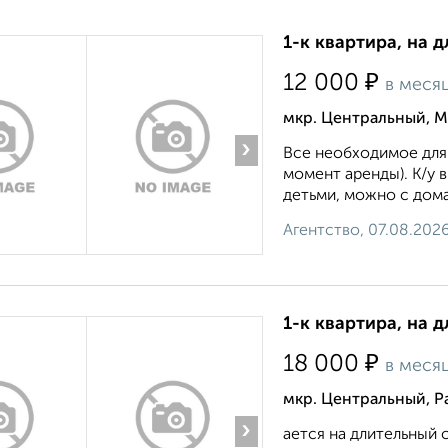
1-к квартира, на 
₽
12 000
в меся
мкр. Центральный, М
›
Все необходимое для 
момент аренды). К/у 
детьми, можно с дом
Агентство, 07.08.202
1-к квартира, на д
₽
18 000
в меся
мкр. Центральный, Р
›
ается на длительный 