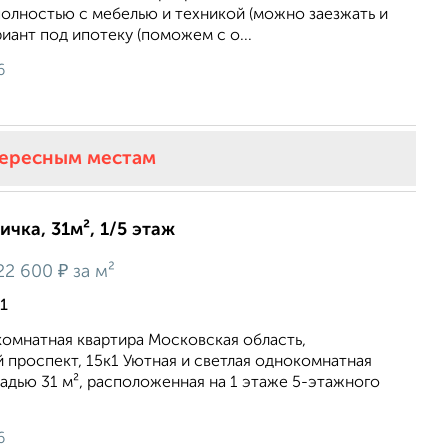
полностью с мебелью и техникой (можно заезжать и
риант под ипотеку (поможем с о...
6
тересным местам
ичка, 31м², 1/5 этаж
₽
22 600
за м²
1
комнатная квартира Московская область,
 проспект, 15к1 Уютная и светлая однокомнатная
адью 31 м², расположенная на 1 этаже 5-этажного
6