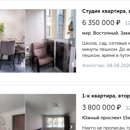
Студия квартира, 
₽
6 350 000
1
мкр. Восточный, Зах
›
Шкoла, cад, сeтeвые 
минуты пeшком. До ж
пешком, время в пути 
Агентство, 08.08.202
1-к квартира, втор
₽
3 800 000
1
Южный проспект 15к
›
Никто не прописан, г