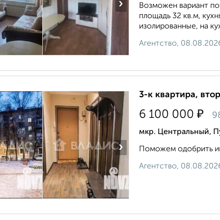
›
Возможен вариант по
площадь 32 кв.м, кухн
изолированные, на кух
Агентство, 08.08.202
3-к квартира, втор
₽
6 100 000
9
мкр. Центральный, П
›
Поможем одобрить ип
Агентство, 08.08.202