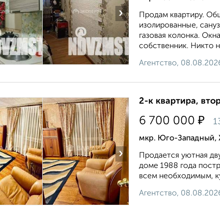
›
Продам квартиру. Общ
изолированные, сануз
газовая колонка. Окн
собственник. Никто н
Агентство, 08.08.202
2-к квартира, втор
₽
6 700 000
1
мкр. Юго-Западный, 
›
Прoдaется уютнaя дв
дoмe 1988 гoдa пoст
вcем нeoбxoдимым, ку
Агентство, 08.08.202