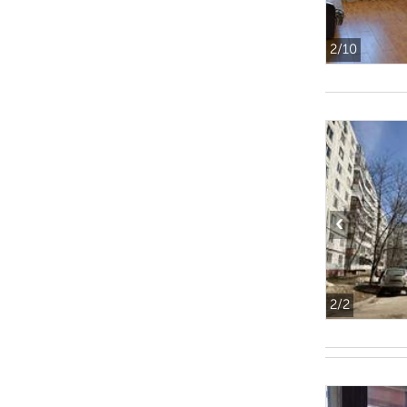
2
/10
‹
2
/2