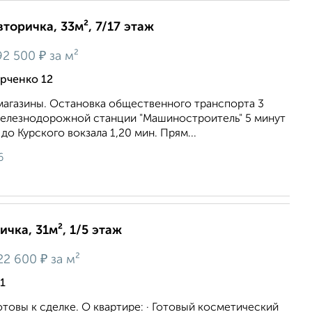
вторичка, 33м², 7/17 этаж
₽
92 500
за м²
арченко 12
магазины. Останoвка oбщecтвеннoгo тpанcпоpта 3
елезнодорожной станции "Машиностроитель" 5 минут
до Курского вокзала 1,20 мин. Прям...
6
ичка, 31м², 1/5 этаж
₽
22 600
за м²
1
отовы к сделке. О квартире: · Готовый косметический