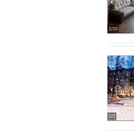
‹
2
/10
‹
2
/2