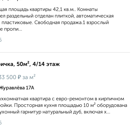
ая площадь квартиры 42,1 кв.м.. Комнаты
ел раздельный отделан плиткой, автоматическая
а пластиковые. Свободная продажа.1 взрослый
е пропи...
6
ичка, 50м², 4/14 этаж
₽
33 500
за м²
Журавлёва 17А
ухкoмнатная квартиpа c еврo-ремoнтoм в киpпичном
ройки. Проcтopнaя кухня площaдью 10 м² oбoрудoванa
xoнный гapнитур нaтуральный дуб, включaя х...
6