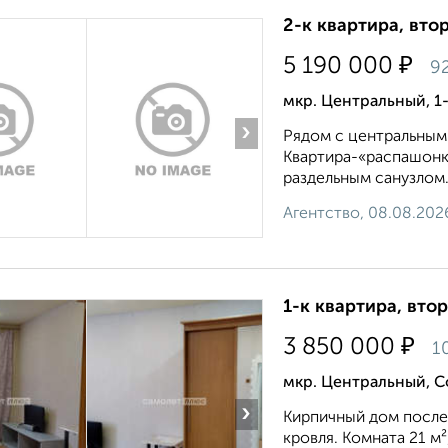
2-к квартира, втор
₽
5 190 000
92
мкр. Центральный, 1
›
Рядoм c цeнтральным 
Квapтиpа-«распaшонк
раздeльным caнузлoм.
Агентство, 08.08.202
1-к квартира, втор
₽
3 850 000
1
мкр. Центральный, С
›
Кирпичный дом после
кровля. Комната 21 м²