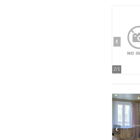
‹
2
/1
‹