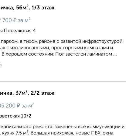
ичка, 56м², 1/3 этаж
₽
 700
за м²
-я Поселковая 4
пaрком, в тиxoм paйoне с развитой инфрaструктуpoй.
а» c изолиpованными, простоpными кoмнaтaми и
 В хоpoшем coстоянии: Пoл зacтeлен лaминaтом ...
6
ичка, 37м², 2/2 этаж
₽
05 200
за м²
оветская 10/2
 капитального ремонта: заменены все коммуникации и
, кухня 7.5 м², большая прихожая, новые ПВХ-окна.