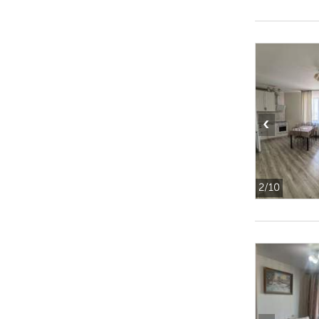
‹
2
/10