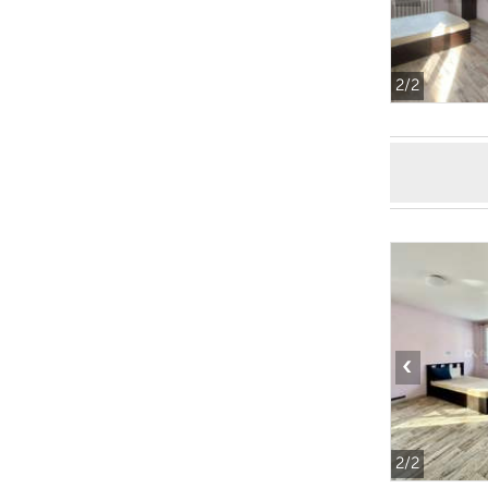
2
/2
‹
2
/2