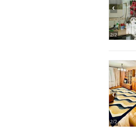
‹
2
/2
‹
2
/2