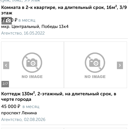
Комната в 2-к квартире, на длительный срок, 16м², 3/9
этаж
₽
7 000
в месяц
1
мкр. Центральный, Победы 13к4
Агентство, 16.05.2022
‹
›
2
/7
Коттедж 130м², 2-этажный, на длительный срок, в
черте города
₽
45 000
в месяц
проспект Ленина
Агентство, 02.08.2026