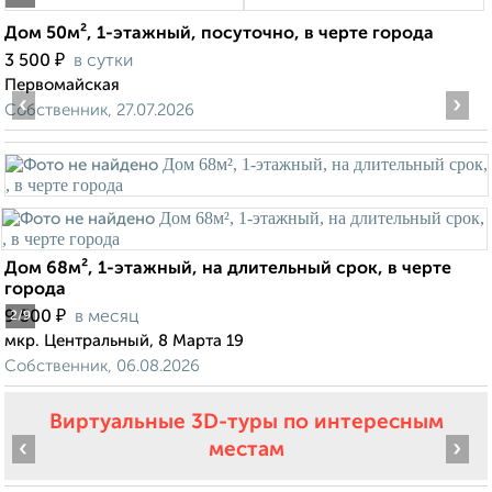
Дом 50м², 1-этажный, посуточно, в черте города
₽
3 500
в сутки
Первомайская
‹
›
Собственник, 27.07.2026
Дом 68м², 1-этажный, на длительный срок, в черте
города
₽
9 500
в месяц
2
/9
мкр. Центральный, 8 Марта 19
Собственник, 06.08.2026
Виртуальные 3D-туры по интересным
‹
›
местам