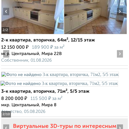
‹
›
2
/2
2-к квартира, вторичка, 64м², 12/15 этаж
₽
₽
12 150 000
189 900
за м²
‹
›
мкр. Центральный, Мира 22В
Собственник, 01.08.2026
3-к квартира, вторичка, 71м², 5/5 этаж
₽
₽
8 200 000
115 500
за м²
мкр. Центральный, Мира 8
Агентство, 05.08.2026
2
/10
Виртуальные 3D-туры по интересным
‹
›