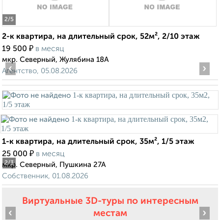
2
/5
2-к квартира, на длительный срок, 52м², 2/10 этаж
₽
19 500
в месяц
мкр. Северный, Жулябина 18А
‹
›
Агентство, 05.08.2026
1-к квартира, на длительный срок, 35м², 1/5 этаж
₽
25 000
в месяц
2
/3
мкр. Северный, Пушкина 27А
Собственник, 01.08.2026
Виртуальные 3D-туры по интересным
‹
›
местам