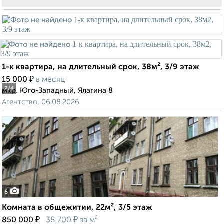
1-к квартира, на длительный срок, 38м², 3/9 этаж
₽
15 000
в месяц
2
/4
мкр. Юго-Западный, Ялагина 8
Агентство, 06.08.2026
6
Комната в общежитии, 22м², 3/5 этаж
₽
₽
850 000
38 700
за м²