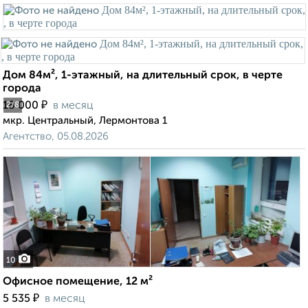
Дом 84м², 1-этажный, на длительный срок, в черте
города
₽
18 000
в месяц
2
/8
мкр. Центральный, Лермонтова 1
Агентство, 05.08.2026
10
Офисное помещение, 12 м²
₽
5 535
в месяц