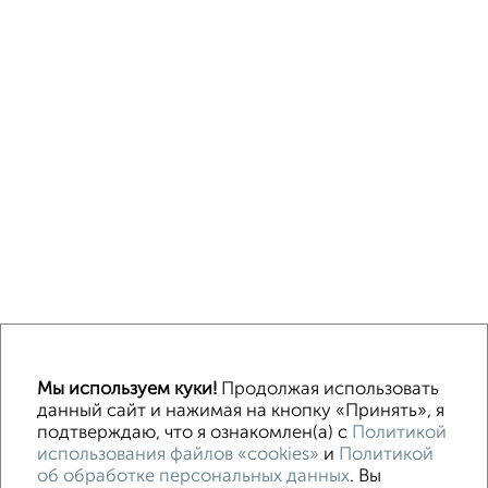
↑ НАВЕРХ К МЕНЮ
Мы используем куки!
Продолжая использовать
Машиноместа в паркинге
Без посредников
данный сайт и нажимая на кнопку «Принять», я
подтверждаю, что я ознакомлен(а) с
Политикой
использования файлов «cookies»
и
Политикой
Контакты
Политика конфиденциальности
об обработке персональных данных
. Вы