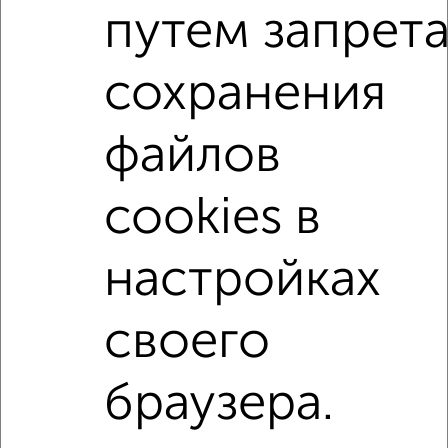
путем запрет
сохранения
7
Комната в 3-к квартире, 15м², 8/10 этаж
файлов
₽
₽
950 000
63 400
за м²
Журавлёва 11к1
cookies в
настройках
1 / 1
↑ НАВЕРХ К МЕНЮ
своего
В общежитии
В коммуналке
В двухкомнатной квартире
Без посредников
браузера.
Контакты
Политика конфиденциальности