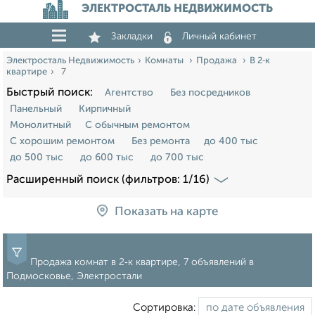
ЭЛЕКТРОСТАЛЬ НЕДВИЖИМОСТЬ
Закладки
Личный кабинет
Электросталь Недвижимость
Комнаты
Продажа
В 2‑к
квартире
7
Быстрый поиск:
Агентство
Без посредников
Панельный
Кирпичный
Монолитный
С обычным ремонтом
С хорошим ремонтом
Без ремонта
до 400 тыс
до 500 тыс
до 600 тыс
до 700 тыс
Расширенный поиск (фильтров: 1/16)
Показать на карте
Продажа комнат в 2‑к квартире, 7 объявлений в
Подмосковье, Электростали
Сортировка: