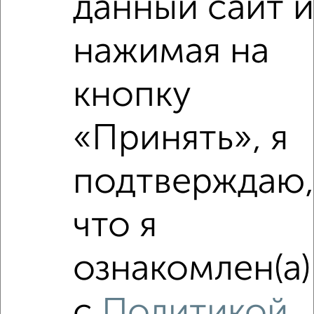
данный сайт 
нажимая на
кнопку
8
Комната в 3-к квартире, 12м², 1/4 этаж
«Принять», я
₽
₽
870 000
72 500
за м²
Николаева 13
подтверждаю
что я
ознакомлен(а)
3
с
Политикой
Комната в 2-к квартире, 13м², 7/9 этаж