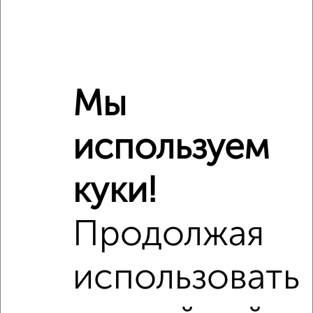
8
Комната в 2-к квартире, 18м², 1/5 этаж
₽
₽
1 150 000
63 900
за м²
Советская 24
Мы
Похожие объявления:
используем
куки!
Продолжая
8
Комната в коммуналке, 16м², 2/4 этаж
использовать
₽
₽
900 000
56 300
за м²
Маяковского 3