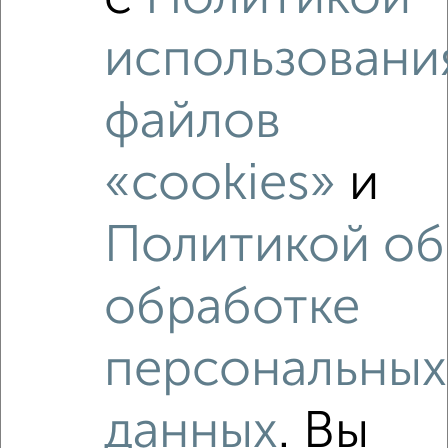
₽
₽
880 000
67 700
за м²
проспект Ленина 04к2
использовани
файлов
«cookies»
и
2
Политикой об
Комната в 3-к квартире, 16м², 2/3 этаж
₽
₽
880 000
55 000
за м²
8 Марта 21
обработке
персональных
данных
. Вы