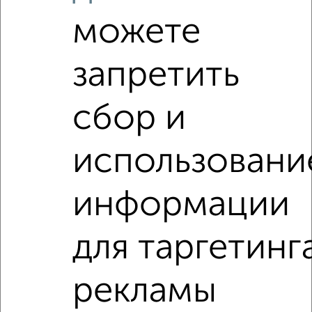
можете
7
Комната в 4-к квартире, 20м², 5/5 этаж
₽
₽
950 000
47 500
за м²
запретить
проспект Ленина 29
сбор и
использовани
информации
6
Комната в 3-к квартире, 22м², 2/2 этаж
для таргетинг
₽
₽
830 000
37 800
за м²
Корнеева 8
рекламы