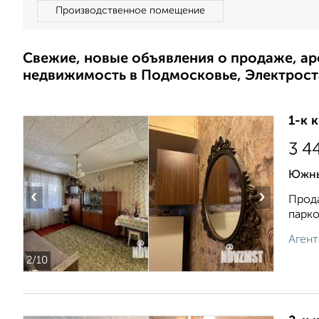
Производственное помещение
Свежие, новые объявления о продаже, а
недвижимость в Подмосковье, Электрост
1-к 
3 4
Южны
‹
›
Прода
парко
Агент
2
/10