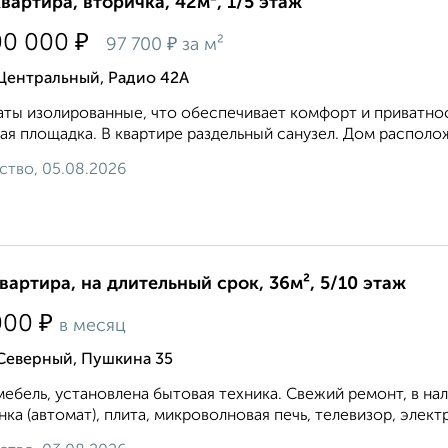
квартира, вторичка, 42м², 1/5 этаж
₽
00 000
₽
97 700
за м²
Центральный, Радио 42А
ты изолированные, что обеспечивает комфорт и приватност
ая площадка. В квартире раздельный санузел. Дом располож
ство, 05.08.2026
квартира, на длительный срок, 36м², 5/10 этаж
₽
000
в месяц
 Северный, Пушкина 35
мебель, установлена бытовая техника. Свежий ремонт, в на
ка (автомат), плита, микроволновая печь, телевизор, элект