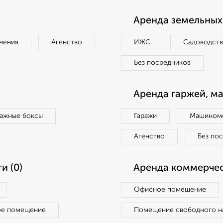
Аренда земельных 
чения
Агенство
ИЖС
Садоводст
Без посредников
Аренда гаржей, м
ражные боксы
Гаражи
Машиноме
Агенство
Без по
и (0)
Аренда коммерчес
Офисное помещение
ое помещение
Помещение свободного н