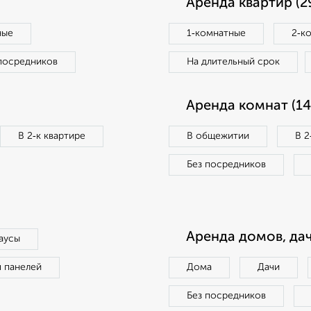
Аренда квартир (2
ные
1‑комнатные
2‑к
посредников
На длительный срок
Аренда комнат (14
В 2‑к квартире
В общежитии
В 2
Без посредников
Аренда домов, дач
аусы
п панелей
Дома
Дачи
Без посредников