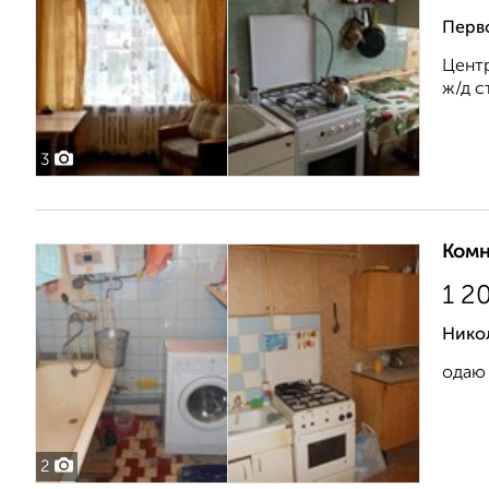
Перв
Центр
ж/д с
3
Комн
1 2
Нико
одаю 
2