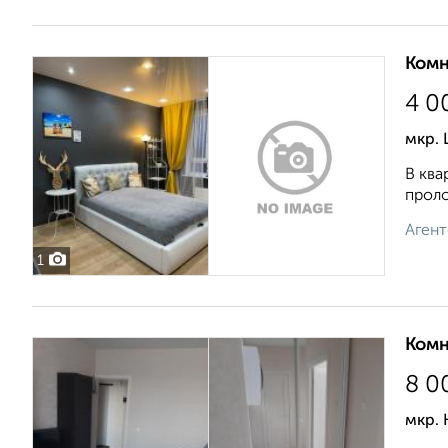
Комн
4 0
мкр.
В ква
проло
Агент
1
Комн
8 0
мкр. 