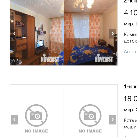
2-к 
4 1
мкр. 
‹
›
Комна
детск
Агент
2
/2
1-к 
18 
мкр.
‹
›
Есть 
машин