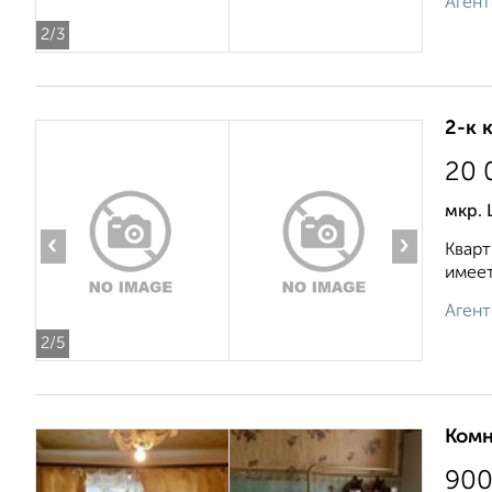
Агент
2
/3
2-к 
20 
мкр.
‹
›
Кварт
имеет
Агент
2
/5
Комн
90