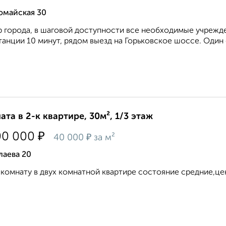
омайская 30
 города, в шаговой доступности все необходимые учрежд
танции 10 минут, рядом выезд на Горьковское шоссе. Один 
ата в 2-к квартире, 30м², 1/3 этаж
₽
00 000
₽
40 000
за м²
лаева 20
комнату в двух комнатной квартире состояние средние,цен