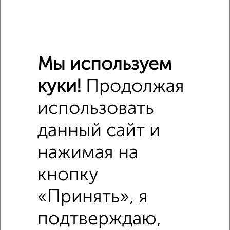
Мы используем
куки!
Продолжая
использовать
данный сайт и
Похожие предложения рядом
Дома недалеко от 4-й Коммунальный проезд 1
нажимая на
кнопку
«Принять», я
подтверждаю,