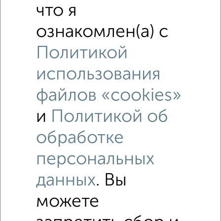
что я
ознакомлен(а) с
Политикой
использования
файлов «cookies»
и
Политикой об
Рядом, с меньшей ценой
обработке
Недалеко от 4-й Коммунальный проезд 1 с ценой ниже
персональных
данных
. Вы
Дома
Поиск по схожим параметрам:
можете
микрорайон Восточный