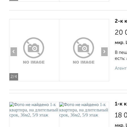
2-к 
20 
мкр. 
‹
›
В пеш
есть:
Агент
2
/4
1-к 
18 
мкр. 