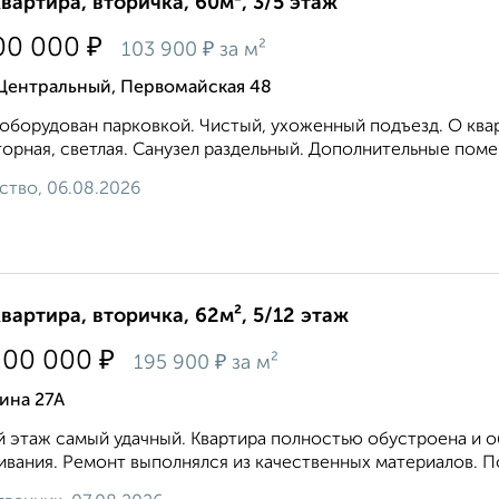
квартира, вторичка, 60м², 3/5 этаж
₽
00 000
₽
103 900
за м²
 Центральный, Первомайская 48
оборудован парковкой. Чистый, ухоженный подъезд. О квар
орная, светлая. Санузел раздельный. Дополнительные помещ
ство, 06.08.2026
квартира, вторичка, 62м², 5/12 этаж
₽
200 000
₽
195 900
за м²
ина 27А
 этаж самый удачный. Квартира полностью обустроена и 
вания. Ремонт выполнялся из качественных материалов. По