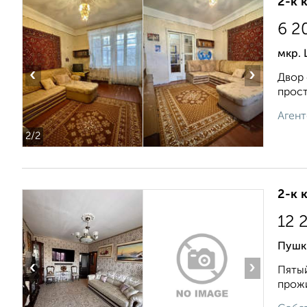
2-к 
6 2
мкр.
‹
›
Двор 
прост
Агент
2
/2
2-к 
12 
Пушк
‹
›
Пятый
прожи