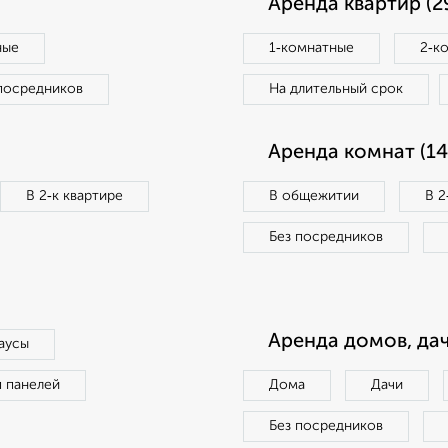
Аренда квартир (2
ные
1‑комнатные
2‑к
посредников
На длительный срок
Аренда комнат (14
В 2‑к квартире
В общежитии
В 2
Без посредников
Аренда домов, дач
аусы
п панелей
Дома
Дачи
Без посредников