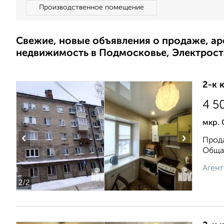
Производственное помещение
Свежие, новые объявления о продаже, а
недвижимость в Подмосковье, Электрост
2-к 
4 5
мкр. 
‹
›
Прода
Общая
Агент
2
/2