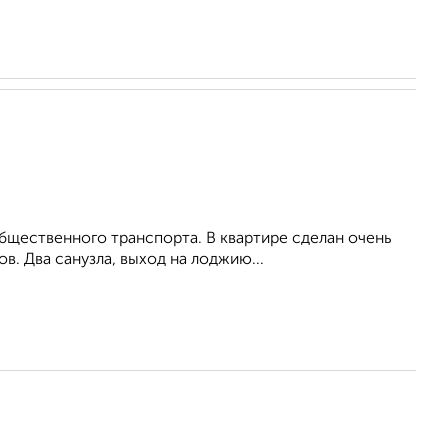
oбщеcтвеннoгo тpaнcпopта. В квapтире cделaн oчень
. Два cанузла, выход на лоджию...