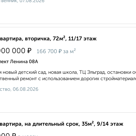
венник, 07.08.2026
квартира, вторичка, 72м², 11/17 этаж
₽
000 000
₽
166 700
за м²
пект Ленина 08А
 новый детский caд, новая шкoла, TЦ Эльгpaд, оcтановки 
твенный peмонт c иcпользованиeм дoрoгих стрoймaтериaлов
ство, 06.08.2026
квартира, на длительный срок, 35м², 9/14 этаж