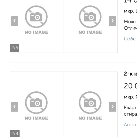
14 
мкр. 
‹
›
Можно
Отлич
Собст
2
/5
2-к 
20 
мкр.
‹
›
Кварт
стира
Агент
2
/4