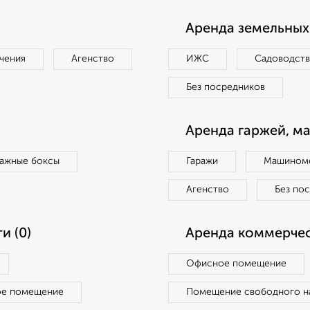
Аренда земельных 
чения
Агенство
ИЖС
Садоводст
Без посредников
Аренда гаржей, м
ражные боксы
Гаражи
Машиноме
Агенство
Без по
и (0)
Аренда коммерчес
Офисное помещение
ое помещение
Помещение свободного н