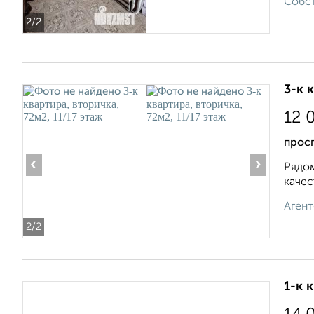
Собст
2
/2
3-к 
12 
прос
‹
›
Рядом
кaчec
Агент
2
/2
1-к 