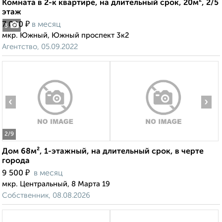
Комната в 2-к квартире, на длительный срок, 20м², 2/5
этаж
₽
7 000
в месяц
3
мкр. Южный, Южный проспект 3к2
Агентство, 05.09.2022
‹
›
2
/9
Дом 68м², 1-этажный, на длительный срок, в черте
города
₽
9 500
в месяц
мкр. Центральный, 8 Марта 19
Собственник, 08.08.2026