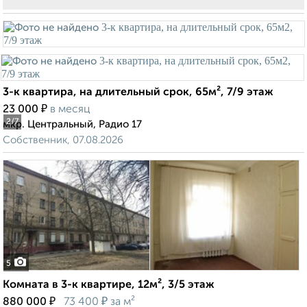
3-к квартира, на длительный срок, 65м², 7/9 этаж
₽
23 000
в месяц
2
/7
мкр. Центральный, Радио 17
Собственник, 07.08.2026
5
Комната в 3-к квартире, 12м², 3/5 этаж
₽
₽
880 000
73 400
за м²