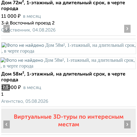
Дом 72м², 1-этажный, на длительный срок, в черте
города
₽
11 000
в месяц
3-й Восточный проезд 2
‹
›
Собственник, 04.08.2026
Дом 58м², 1-этажный, на длительный срок, в черте
города
₽
17 000
в месяц
2
/5
1
Агентство, 05.08.2026
Виртуальные 3D-туры по интересным
‹
›
местам