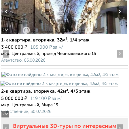
‹
›
2
/2
1-к квартира, вторичка, 32м², 1/4 этаж
₽
₽
3 400 000
105 000
за м²
‹
›
мкр. Центральный, проезд Чернышевского 15
Агентство, 05.08.2026
2-к квартира, вторичка, 42м², 4/5 этаж
₽
₽
5 000 000
119 100
за м²
мкр. Центральный, Мира 19
Собственник, 30.07.2026
2
/2
Виртуальные 3D-туры по интересным
‹
›