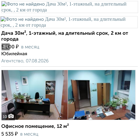
Дача 30м², 1-этажный, на длительный срок, 2 км от
города
₽
5 000
в месяц
2
/1
Юбилейная
Агентство, 07.08.2026
10
Офисное помещение, 12 м²
₽
5 535
в месяц