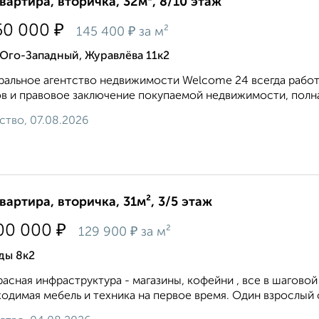
квартира, вторичка, 32м², 8/10 этаж
₽
50 000
₽
145 400
за м²
Юго-Западный, Журавлёва 11к2
альное агентство недвижимости Welcome 24 всегда работа
в и правовое заключение покупаемой недвижимости, полна
ство, 07.08.2026
квартира, вторичка, 31м², 3/5 этаж
₽
00 000
₽
129 900
за м²
ды 8к2
асная инфраструктура - магазины, кофейни , все в шаговой 
одимая мебель и техника на первое время. Один взрослый с