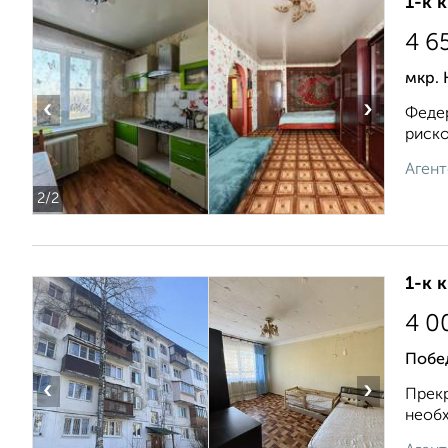
1-к 
4 6
мкр. 
‹
›
Федер
риско
Агент
2
/2
1-к 
4 0
Побе
‹
›
Прекр
необх