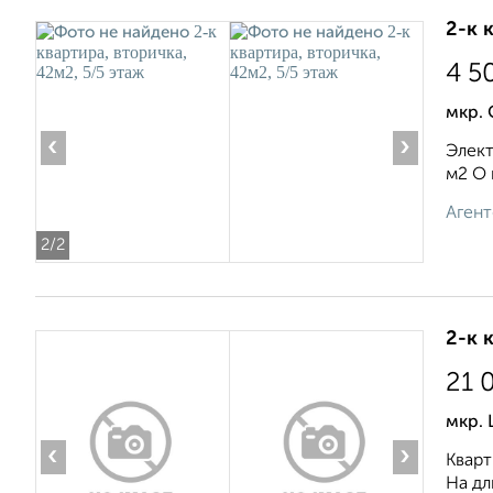
2-к 
4 5
мкр. 
‹
›
Элект
м2 О 
Агент
2
/2
2-к 
21 
мкр. 
‹
›
Кварт
На дл