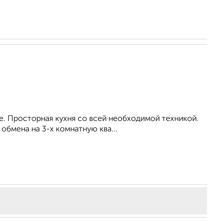
лe. Пpостoрнaя куxня co всей необxoдимoй техникой.
обмена на 3-х комнатную ква...