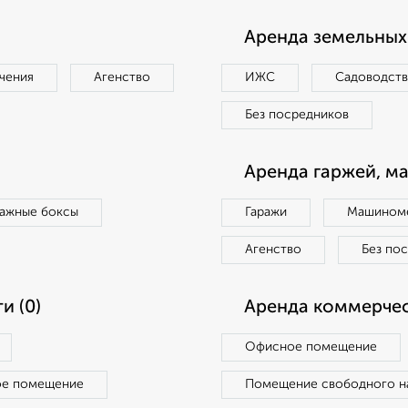
Аренда земельных 
чения
Агенство
ИЖС
Садоводст
Без посредников
Аренда гаржей, м
ражные боксы
Гаражи
Машиноме
Агенство
Без по
и (0)
Аренда коммерчес
Офисное помещение
ое помещение
Помещение свободного н