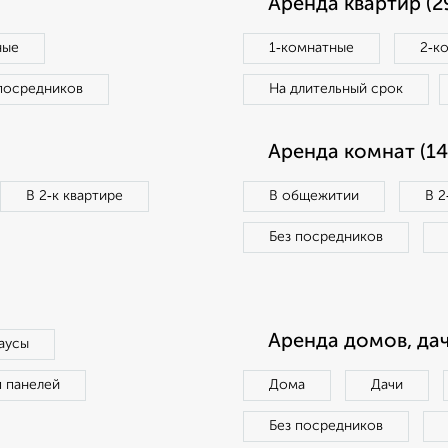
Аренда квартир (2
ные
1‑комнатные
2‑к
посредников
На длительный срок
Аренда комнат (14
В 2‑к квартире
В общежитии
В 2
Без посредников
Аренда домов, дач
аусы
п панелей
Дома
Дачи
Без посредников