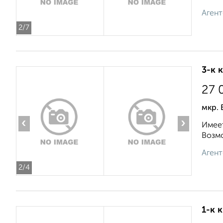
Агент
2
/7
3-к 
27 
мкр. 
‹
›
Имеет
Возмо
Агент
2
/4
1-к 