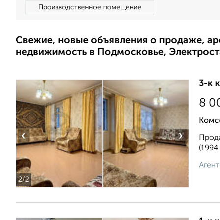
Производственное помещение
Свежие, новые объявления о продаже, а
недвижимость в Подмосковье, Электрост
3-к 
8 0
Комс
‹
›
Прода
(1994
Агент
2
/2