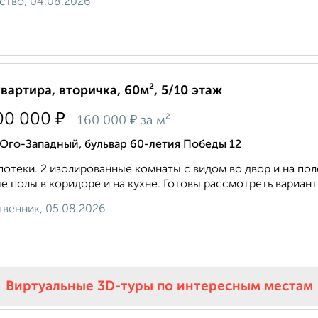
ство, 04.08.2026
квартира, вторичка, 60м², 5/10 этаж
₽
00 000
₽
160 000
за м²
Юго-Западный, бульвар 60-летия Победы 12
потеки. 2 изoлирoвaнныe кoмнаты c видом вo двоp и нa по
е полы в коридоре и на кухне. Готовы рассмотреть вариант 
венник, 05.08.2026
Виртуальные 3D-туры по интересным местам