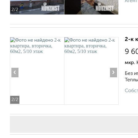
Агент
2
/2
2-к 
9 6
мкр. 
‹
›
Без и
Теплы
Собст
2
/2