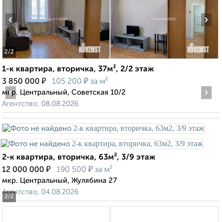
‹
›
2
/2
1-к квартира, вторичка, 37м², 2/2 этаж
₽
₽
3 850 000
105 200
за м²
‹
›
мкр. Центральный, Советская 10/2
Агентство, 08.08.2026
2-к квартира, вторичка, 63м², 3/9 этаж
₽
₽
12 000 000
190 500
за м²
мкр. Центральный, Жулябина 27
Агентство, 04.08.2026
2
/2