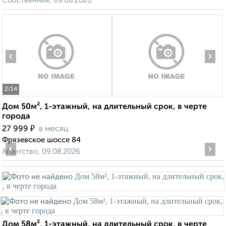
Собственник, 09.08.2026
‹
›
2
/14
Дом 50м², 1-этажный, на длительный срок, в черте
города
₽
27 999
в месяц
Фрязевское шоссе 84
‹
›
Агентство, 09.08.2026
Дом 58м², 1-этажный, на длительный срок, в черте