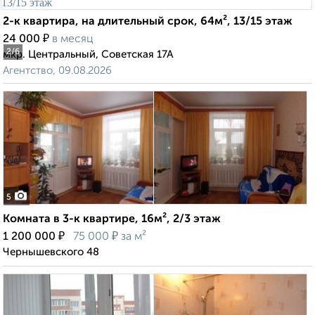
2-к квартира, на длительный срок, 64м², 13/15 этаж
₽
24 000
в месяц
2
/6
мкр. Центральный, Советская 17А
Агентство, 09.08.2026
5
Комната в 3-к квартире, 16м², 2/3 этаж
₽
₽
1 200 000
75 000
за м²
Чернышевского 48