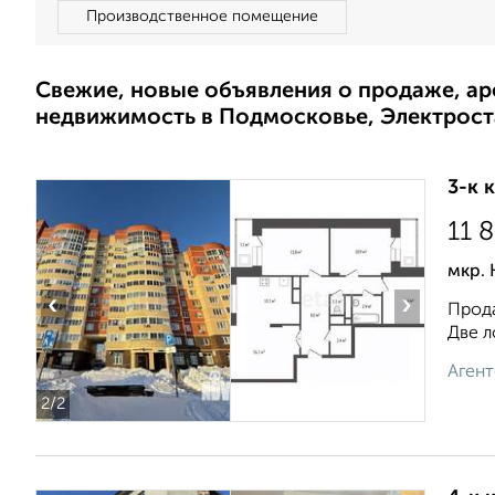
Производственное помещение
Свежие, новые объявления о продаже, а
недвижимость в Подмосковье, Электрост
3-к 
11 
мкр. 
‹
›
Прода
Две л
Агент
2
/2