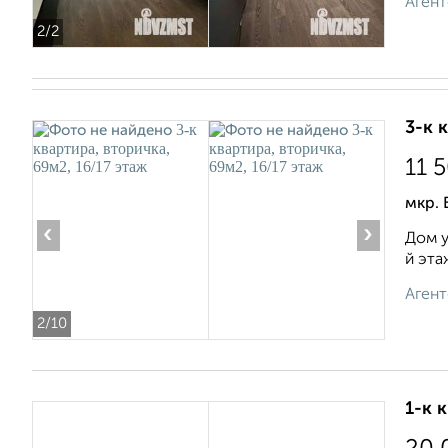
Агент
2
/2
3-к 
11 
мкр. 
‹
›
Дом у
й эта
Агент
2
/10
1-к 