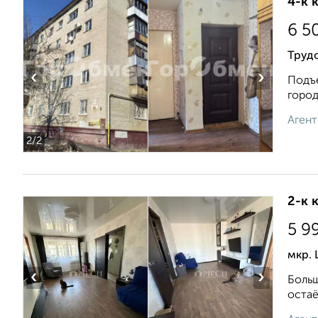
4-к 
6 5
Трудо
‹
›
Подъе
город
Агент
2
/2
2-к 
5 9
мкр. 
‹
›
Больш
остаё