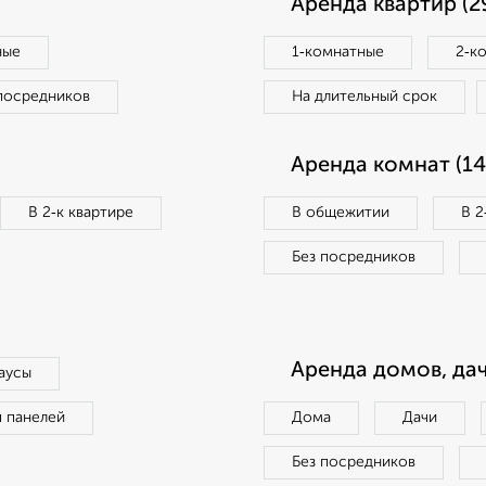
Аренда квартир (2
ные
1‑комнатные
2‑к
посредников
На длительный срок
Аренда комнат (14
В 2‑к квартире
В общежитии
В 2
Без посредников
Аренда домов, дач
аусы
п панелей
Дома
Дачи
Без посредников