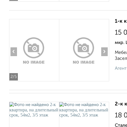
1-к 
15 
мкр. 
‹
›
Мебел
Засел
Агент
2
/5
2-к 
18 
Стале