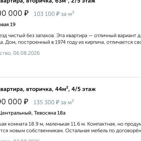
квартира, вторичка, 63м², 2/5 этаж
₽
00 000
₽
103 100
за м²
вая 19
зд чистый без запахов. Эта квартира — отличный вариант д
а. Дом, построенный в 1974 году из кирпича, отличается с
ство, 06.08.2026
квартира, вторичка, 44м², 4/5 этаж
₽
90 000
₽
135 300
за м²
Центральный, Тевосяна 18а
ая комната 18.9 м, маленькая 11.6 м. Компактная, но прод
тся новым собственникам. Остальная мебель по договорённ