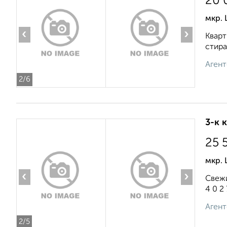
20 
мкр. 
‹
›
Кварт
стира
Агент
2
/6
3-к 
25 
мкр.
‹
›
Свежи
4 0 2 7
Агент
2
/5