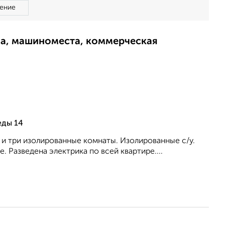
ение
ма, машиноместа, коммерческая
еды 14
. и три изолированные комнаты. Изолированные с/у.
 Разведена электрика по всей квартире....