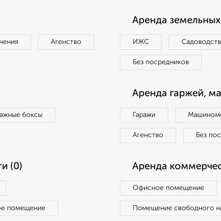
Аренда земельных 
чения
Агенство
ИЖС
Садоводст
Без посредников
Аренда гаржей, м
ражные боксы
Гаражи
Машиноме
Агенство
Без по
и (0)
Аренда коммерчес
Офисное помещение
ое помещение
Помещение свободного н