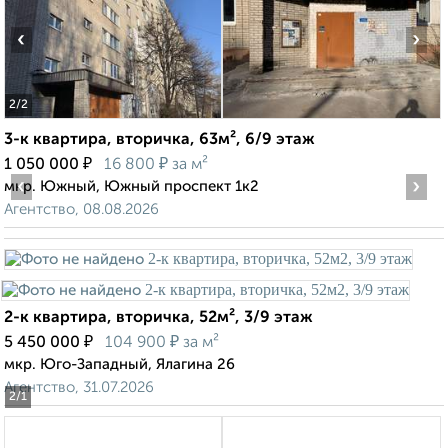
‹
›
2
/2
3-к квартира, вторичка, 63м², 6/9 этаж
₽
₽
1 050 000
16 800
за м²
‹
›
мкр. Южный, Южный проспект 1к2
Агентство, 08.08.2026
2-к квартира, вторичка, 52м², 3/9 этаж
₽
₽
5 450 000
104 900
за м²
мкр. Юго-Западный, Ялагина 26
Агентство, 31.07.2026
2
/1