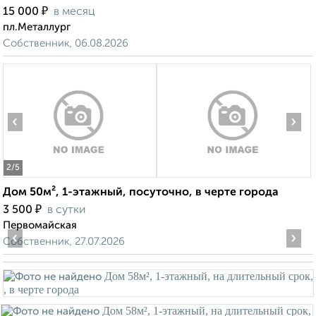
₽
15 000
в месяц
пл.Металлург
Собственник, 06.08.2026
‹
›
2
/5
Дом 50м², 1-этажный, посуточно, в черте города
₽
3 500
в сутки
Первомайская
‹
›
Собственник, 27.07.2026