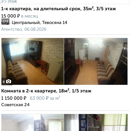
1-к квартира, на длительный срок, 35м², 3/5 этаж
₽
15 000
в месяц
2
/4
мкр. Центральный, Тевосяна 14
Агентство, 06.08.2026
8
Комната в 2-к квартире, 18м², 1/5 этаж
₽
₽
1 150 000
63 900
за м²
Советская 24