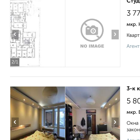
Студ
3 7
мкр. 
‹
›
Кварти
Агент
2
/1
3-к 
5 8
мкр. 
‹
›
Окна 
закон