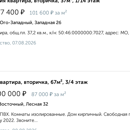
ия квартира, вторичка, 37м², 1/14 этаж
₽
77 400
₽
101 600
за м²
Юго-Западный, Западная 2б
ра, общ.пл. 37,2 кв.м., к/н: 50:46:0000000:7027, адрес: МО, г.
ство, 07.08.2026
квартира, вторичка, 67м², 3/4 этаж
₽
00 000
₽
87 000
за м²
Восточный, Лесная 32
ПВХ. Комнаты изолированные. Дом кирпичный. Свободная п
у 2022. Звоните...