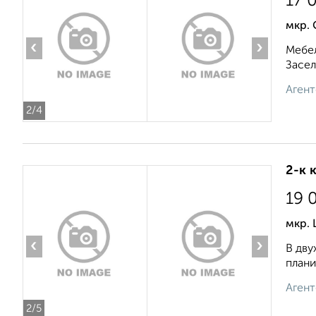
17 
мкр.
‹
›
Мебел
Засел
Агент
2
/4
2-к 
19 
мкр.
‹
›
В дву
плани
Агент
2
/5