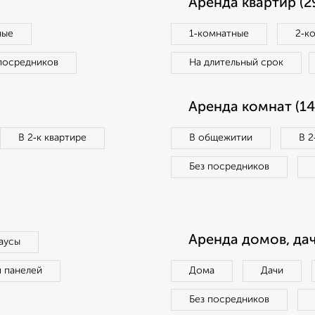
Аренда квартир (2
ные
1‑комнатные
2‑к
посредников
На длительный срок
Аренда комнат (14
В 2‑к квартире
В общежитии
В 2
Без посредников
Аренда домов, дач
аусы
п панелей
Дома
Дачи
Без посредников