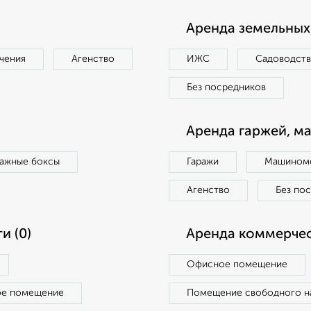
Аренда земельных 
чения
Агенство
ИЖС
Садоводст
Без посредников
Аренда гаржей, м
ражные боксы
Гаражи
Машиноме
Агенство
Без по
и (0)
Аренда коммерчес
Офисное помещение
ое помещение
Помещение свободного н