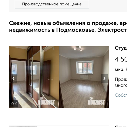
Производственное помещение
Свежие, новые объявления о продаже, а
недвижимость в Подмосковье, Электрост
Студ
4 5
мкр. 
‹
›
Прода
много
Собст
2
/2