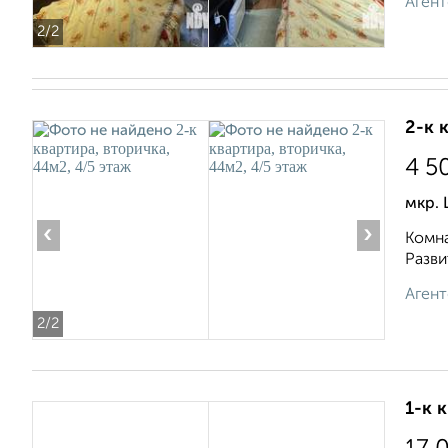
Агент
2
/2
2-к 
4 5
мкр.
‹
›
Комна
Разви
Агент
2
/2
1-к 