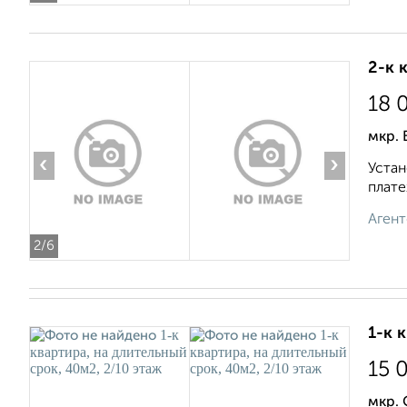
2-к 
18 
мкр. 
‹
›
Устан
плате
Агент
2
/6
1-к 
15 
мкр. 