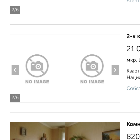
Агент
2
/6
2-к 
21 
мкр. 
‹
›
Кварт
Нацио
Собст
2
/6
Комн
820