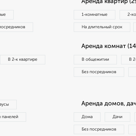
Аренда квартир (2
ные
1‑комнатные
2‑к
посредников
На длительный срок
Аренда комнат (14
В 2‑к квартире
В общежитии
В 2
Без посредников
Аренда домов, дач
аусы
п панелей
Дома
Дачи
Без посредников