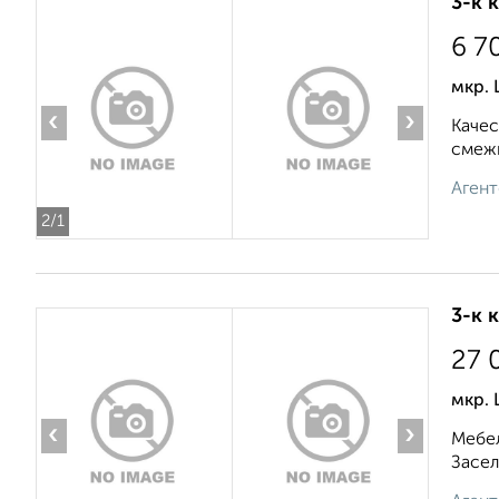
3-к 
6 7
мкр.
‹
›
Качеc
cмежн
Агент
2
/1
3-к 
27 
мкр. 
‹
›
Мебел
Засел