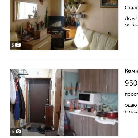
Стале
Дом 1
остан
5
Комн
950
прос
одаю 
лет.р
6