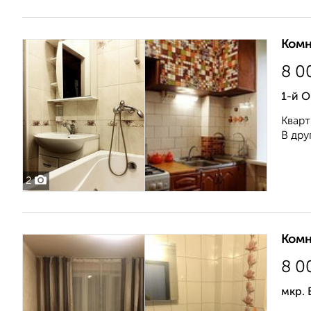
Комн
8 0
1-й 
Кварт
В дру
2
Комн
8 0
мкр. 