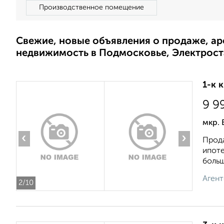
Производственное помещение
Свежие, новые объявления о продаже, а
недвижимость в Подмосковье, Электрост
1-к 
9 9
мкр. 
‹
›
Прода
ипоте
больш
Агент
2
/10