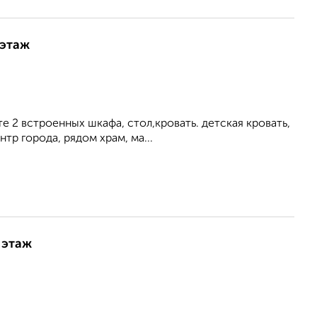
 этаж
е 2 встроенных шкафа, стол,кровать. детская кровать,
тр города, рядом храм, ма...
 этаж