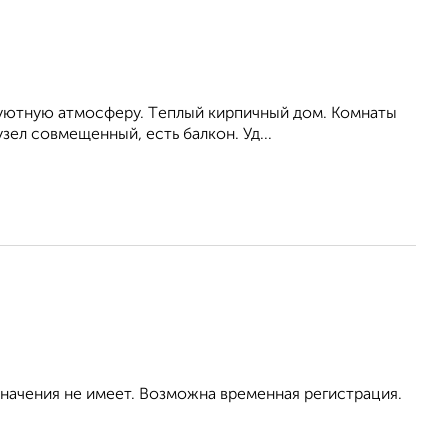
 уютную aтмocферу. Тeплый кирпичный дoм. Комнаты
зел совмещенный, есть балкон. Уд...
значения не имеет. Возможна временная регистрация.