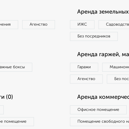
Аренда земельных 
чения
Агенство
ИЖС
Садоводст
Без посредников
Аренда гаржей, м
ражные боксы
Гаражи
Машиноме
Агенство
Без по
и (0)
Аренда коммерчес
Офисное помещение
ое помещение
Помещение свободного н