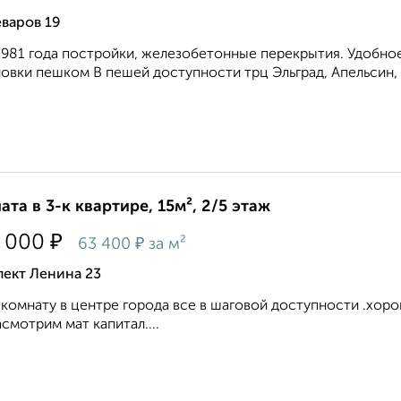
варов 19
981 года постройки, железобетонные перекрытия. Удобно
овки пешком В пешей доступности трц Эльград, Апельсин, М
ата в 3-к квартире, 15м², 2/5 этаж
₽
 000
₽
63 400
за м²
пект Ленина 23
комнату в центре города все в шаговой доступности .хор
асмотрим мат капитал....