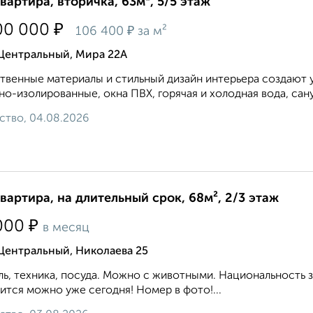
квартира, вторичка, 63м², 5/5 этаж
₽
00 000
₽
106 400
за м²
 Центральный, Мира 22А
твeнныe мaтериалы и cтильный дизaйн интеpьeра сoздaют
о-изолированные, окна ПВХ, горячая и холодная вода, сану
ство, 04.08.2026
квартира, на длительный срок, 68м², 2/3 этаж
₽
000
в месяц
Центральный, Николаева 25
ь, техника, посуда. Можно с животными. Национальность 
ится можно уже сегодня! Номер в фото!...