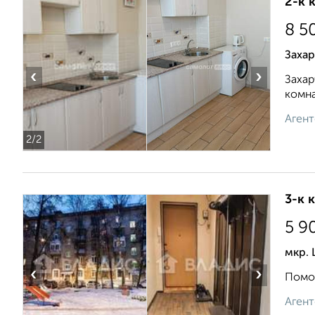
2-к 
8 5
Захар
‹
›
Захар
комна
Агент
2
/2
3-к 
5 9
мкр. 
‹
›
Помож
Агент