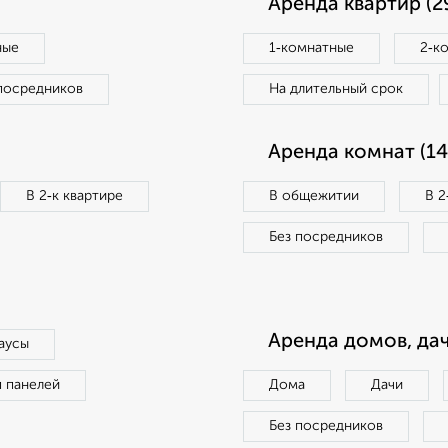
Аренда квартир (2
ные
1‑комнатные
2‑к
посредников
На длительный срок
Аренда комнат (14
В 2‑к квартире
В общежитии
В 2
Без посредников
Аренда домов, дач
аусы
п панелей
Дома
Дачи
Без посредников