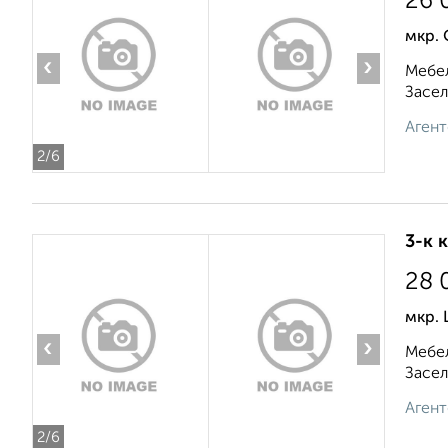
26 
мкр. 
‹
›
Мебел
Засел
Агент
2
/6
3-к 
28 
мкр.
‹
›
Мебел
Засел
Агент
2
/6