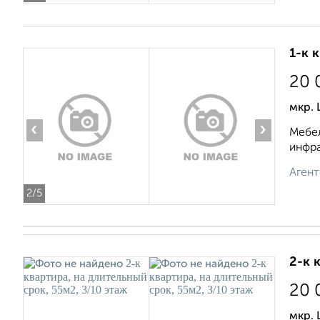
1-к 
20 
мкр. 
‹
›
Мебел
инфра
Агент
2
/5
2-к 
20 
мкр. 