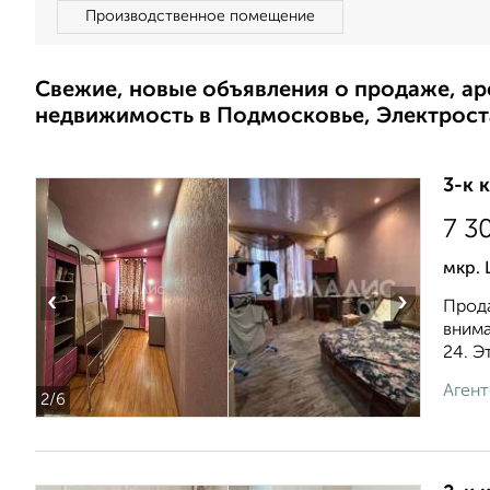
Производственное помещение
Свежие, новые объявления о продаже, а
недвижимость в Подмосковье, Электрост
3-к 
7 3
мкр. 
‹
›
Прода
внима
24. Эт
Агент
2
/6