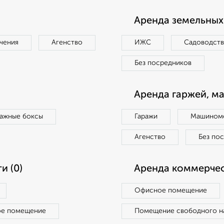
Аренда земельных 
чения
Агенство
ИЖС
Садоводст
Без посредников
Аренда гаржей, м
ражные боксы
Гаражи
Машиноме
Агенство
Без по
и (0)
Аренда коммерчес
Офисное помещение
ое помещение
Помещение свободного н