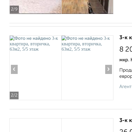
2
/9
3-к 
8 2
мкр.
‹
›
Прода
еврор
Агент
2
/2
3-к 