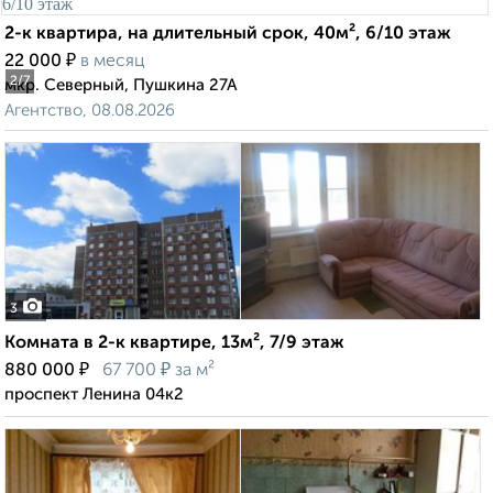
2-к квартира, на длительный срок, 40м², 6/10 этаж
₽
22 000
в месяц
2
/7
мкр. Северный, Пушкина 27А
Агентство, 08.08.2026
3
Комната в 2-к квартире, 13м², 7/9 этаж
₽
₽
880 000
67 700
за м²
проспект Ленина 04к2