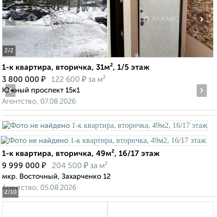
‹
›
2
/2
1-к квартира, вторичка, 31м², 1/5 этаж
₽
₽
3 800 000
122 600
за м²
‹
›
Южный проспект 15к1
Агентство, 07.08.2026
1-к квартира, вторичка, 49м², 16/17 этаж
₽
₽
9 999 000
204 500
за м²
мкр. Восточный, Захарченко 12
Агентство, 05.08.2026
2
/10