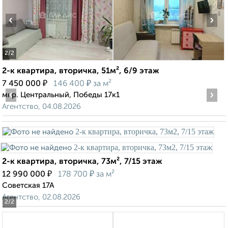
‹
›
2
/2
2-к квартира, вторичка, 51м², 6/9 этаж
₽
₽
7 450 000
146 400
за м²
‹
›
мкр. Центральный, Победы 17к1
Агентство, 04.08.2026
2-к квартира, вторичка, 73м², 7/15 этаж
₽
₽
12 990 000
178 700
за м²
Советская 17А
Агентство, 02.08.2026
2
/2