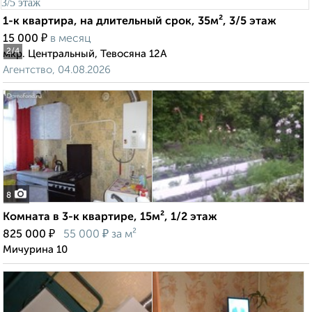
1-к квартира, на длительный срок, 35м², 3/5 этаж
₽
15 000
в месяц
2
/4
мкр. Центральный, Тевосяна 12А
Агентство, 04.08.2026
8
Комната в 3-к квартире, 15м², 1/2 этаж
₽
₽
825 000
55 000
за м²
Мичурина 10