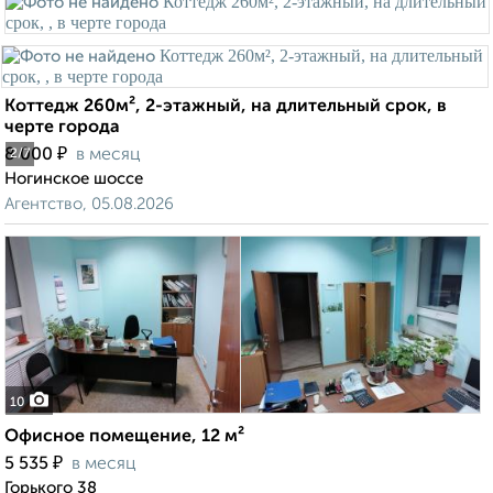
Коттедж 260м², 2-этажный, на длительный срок, в
черте города
₽
8 000
в месяц
2
/7
Ногинское шоссе
Агентство, 05.08.2026
10
Офисное помещение, 12 м²
₽
5 535
в месяц
Горького 38