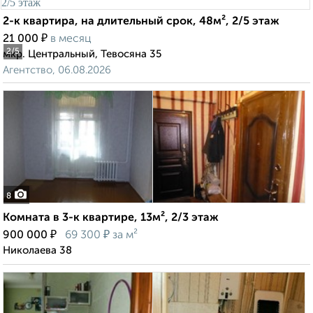
2-к квартира, на длительный срок, 48м², 2/5 этаж
₽
21 000
в месяц
2
/5
мкр. Центральный, Тевосяна 35
Агентство, 06.08.2026
8
Комната в 3-к квартире, 13м², 2/3 этаж
₽
₽
900 000
69 300
за м²
Николаева 38