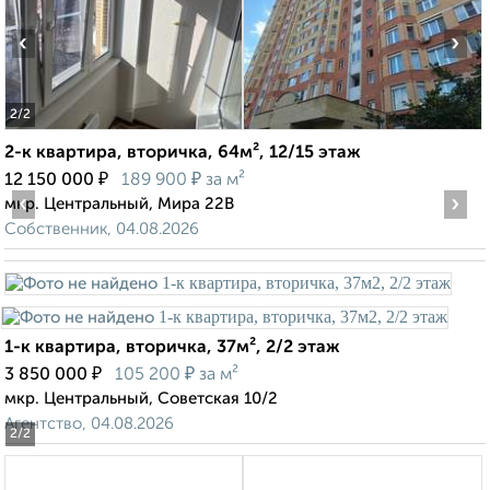
‹
›
2
/2
2-к квартира, вторичка, 64м², 12/15 этаж
₽
₽
12 150 000
189 900
за м²
‹
›
мкр. Центральный, Мира 22В
Собственник, 04.08.2026
1-к квартира, вторичка, 37м², 2/2 этаж
₽
₽
3 850 000
105 200
за м²
мкр. Центральный, Советская 10/2
Агентство, 04.08.2026
2
/2