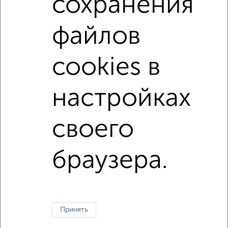
сохранения
не последний этаж
с балконом
файлов
с центральным отоплением
Вторичное жилье
в панельном доме
с совмещенным санузлом
cookies в
площадью до 40 м²
настройках
↑ НАВЕРХ К МЕНЮ
своего
Однокомнатные
Двухкомнатные
Трехкомнатные
4‑комнатные
Квартиры студии
От застройщика
Без посредников
Вторичное жилье
В новостройке
В строящемся доме
В новом доме
браузера.
Контакты
Политика конфиденциальности
Пользовательское соглашение
Электросталь, улица Мира 18а
© 2015–2026
Сайт-доска объявлений недвижимости
О проекте
Принять
Реклама на портале
Новости
Статьи
Блог
Риэлторы
Агентства
Застройщики
Ипотечный калькулятор