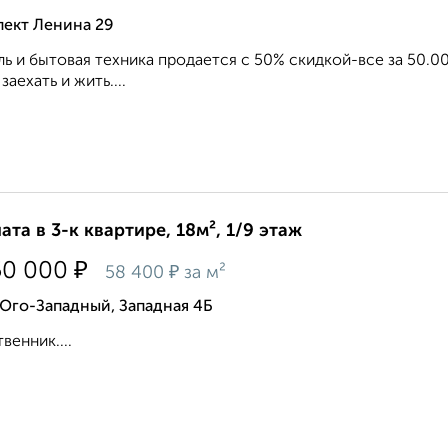
пект Ленина 29
ь и бытовая техника продается с 50% скидкой-все за 50.0
заехать и жить....
ата в 3-к квартире, 18м², 1/9 этаж
₽
50 000
₽
58 400
за м²
Юго-Западный, Западная 4Б
венник....