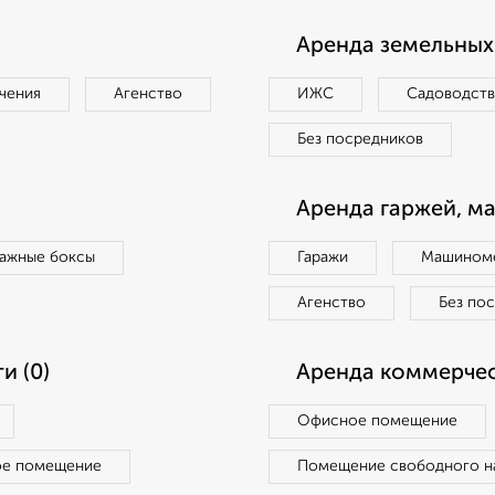
Аренда земельных 
чения
Агенство
ИЖС
Садоводст
Без посредников
Аренда гаржей, м
ражные боксы
Гаражи
Машиноме
Агенство
Без по
и (0)
Аренда коммерчес
Офисное помещение
ое помещение
Помещение свободного н