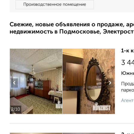
Производственное помещение
Свежие, новые объявления о продаже, а
недвижимость в Подмосковье, Электрост
1-к 
3 4
Южны
‹
›
Прода
парко
Агент
2
/10