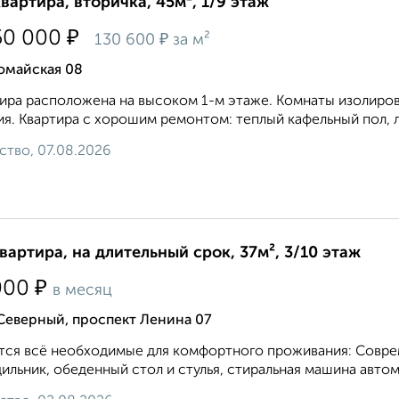
квартира, вторичка, 45м², 1/9 этаж
₽
50 000
₽
130 600
за м²
омайская 08
ира расположена на высоком 1-м этаже. Комнаты изолиров
я. Квартира с хорошим ремонтом: теплый кафельный пол, л
ство, 07.08.2026
квартира, на длительный срок, 37м², 3/10 этаж
₽
000
в месяц
Северный, проспект Ленина 07
ся всё необходимые для комфортного проживания: Совреме
ильник, обеденный стол и стулья, стиральная машина автомат