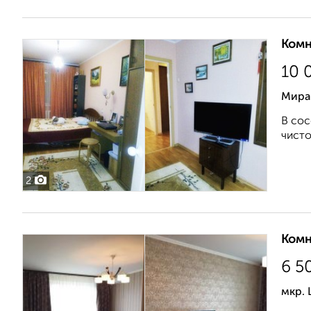
Комн
10 
Мира
В сос
чисто
2
Комн
6 5
мкр. 