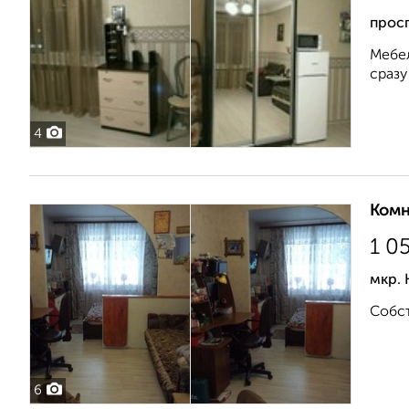
прос
Мебел
сразу 
4
Комн
1 0
мкр. 
Собст
6