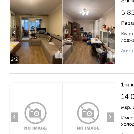
2-к 
5 8
Перв
‹
›
Кварт
лоджи
Агент
2
/2
1-к 
14 
мкр. 
‹
›
Имеет
холод