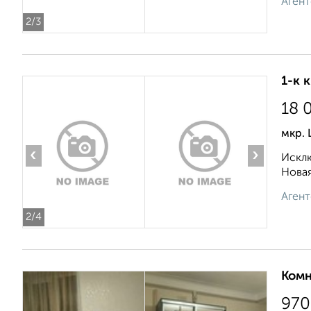
Агент
2
/3
1-к 
18 
мкр.
‹
›
Исклю
Новая
Агент
2
/4
Комн
970