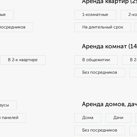
Аренда квартир (2
ные
1‑комнатные
2‑к
посредников
На длительный срок
Аренда комнат (14
В 2‑к квартире
В общежитии
В 2
Без посредников
Аренда домов, дач
аусы
п панелей
Дома
Дачи
Без посредников