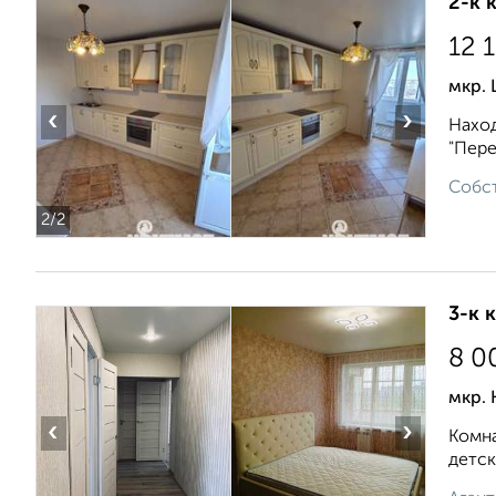
2-к 
12 
мкр.
‹
›
Наход
"Пере
Собст
2
/2
3-к 
8 0
мкр. 
‹
›
Комна
детск