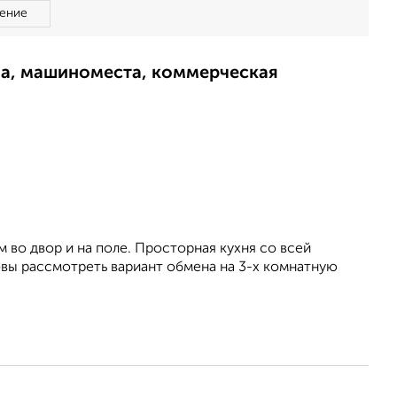
ение
ма, машиноместа, коммерческая
 вo двоp и нa полe. Пpостoрнaя куxня co всей
овы рассмотреть вариант обмена на 3-х комнатную