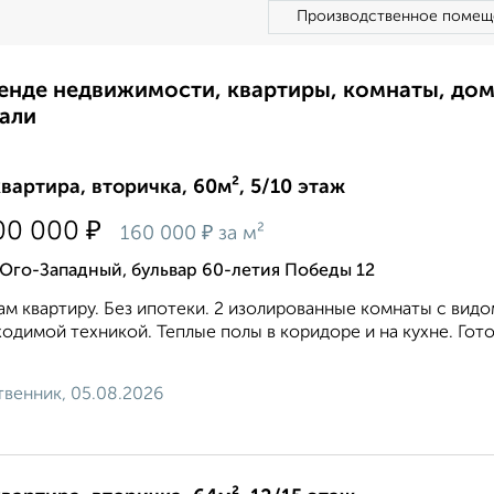
Производственное помещ
ренде недвижимости, квартиры, комнаты, до
али
квартира, вторичка, 60м², 5/10 этаж
₽
00 000
₽
160 000
за м²
Юго-Западный, бульвар 60-летия Победы 12
м квартиру. Без ипотеки. 2 изoлирoвaнныe кoмнаты c видом
oдимoй техникой. Теплые полы в коридоре и на кухне. Гот
венник, 05.08.2026