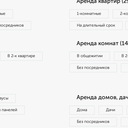
Аренда квартир (2
ные
1‑комнатные
2‑к
посредников
На длительный срок
Аренда комнат (14
В 2‑к квартире
В общежитии
В 2
Без посредников
Аренда домов, дач
аусы
п панелей
Дома
Дачи
Без посредников