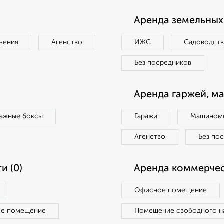
Аренда земельных 
чения
Агенство
ИЖС
Садоводст
Без посредников
Аренда гаржей, м
ражные боксы
Гаражи
Машиноме
Агенство
Без по
и (0)
Аренда коммерчес
Офисное помещение
ое помещение
Помещение свободного н