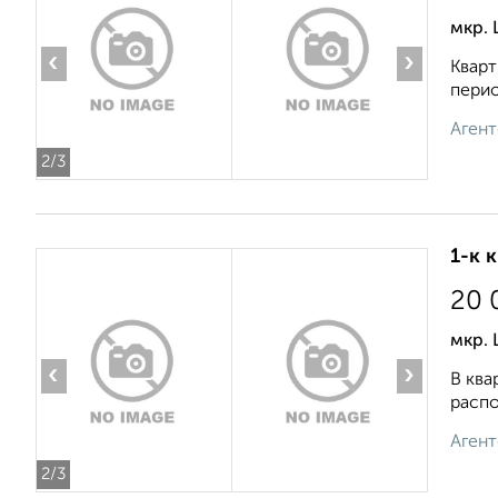
мкр.
‹
›
Кварт
перио
Агент
2
/3
1-к 
20 
мкр. 
‹
›
В ква
распо
Агент
2
/3