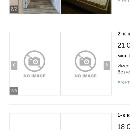
Агент
2
/2
2-к 
21 
мкр. 
‹
›
Имеет
Возмо
Агент
2
/5
1-к 
18 