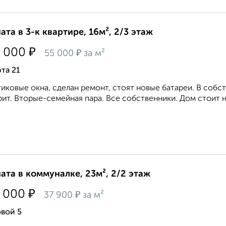
ата в 3-к квартире, 16м², 2/3 этаж
₽
 000
₽
55 000
за м²
та 21
иковые окна, сделан ремонт, стоят новые батареи. В собс
рит. Вторые-семейная пара. Все собственники. Дом стоит н
ата в коммуналке, 23м², 2/2 этаж
₽
 000
₽
37 900
за м²
вой 5