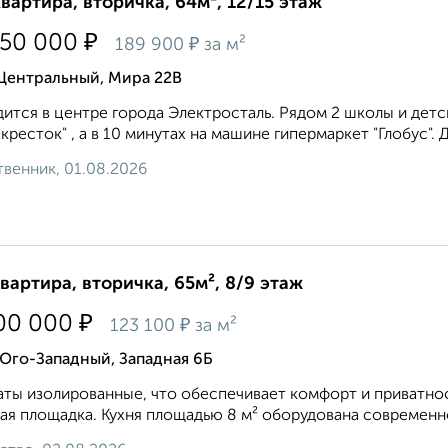
квартира, вторичка, 64м², 12/15 этаж
₽
150 000
₽
189 900
за м²
 Центральный, Мира 22В
ится в центре города Электросталь. Рядом 2 школы и детс
кресток" , а в 10 минутах на машине гипермаркет "Глобус". Д
венник, 01.08.2026
квартира, вторичка, 65м², 8/9 этаж
₽
00 000
₽
123 100
за м²
Юго-Западный, Западная 6Б
ты изолированные, что обеспечивает комфорт и приватност
ая площадка. Кухня площадью 8 м² оборудована современной