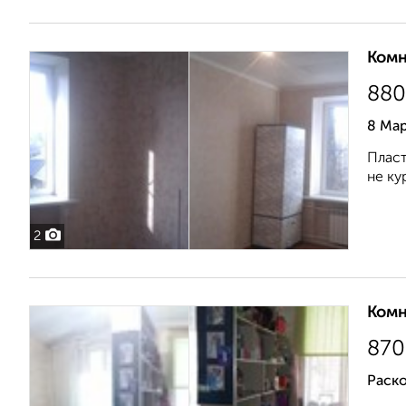
Комн
880
8 Мар
Пласт
не ку
2
Комн
870
Раско