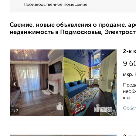
Производственное помещение
Свежие, новые объявления о продаже, а
недвижимость в Подмосковье, Электрост
2-к 
9 6
мкр. 
‹
›
Прода
необx
ква...
Собст
2
/2