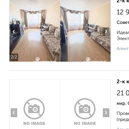
2-к 
12 
Совет
‹
›
Идеал
Элект
Агент
2
/2
2-к 
21 
мкр.
‹
›
Прове
(пред