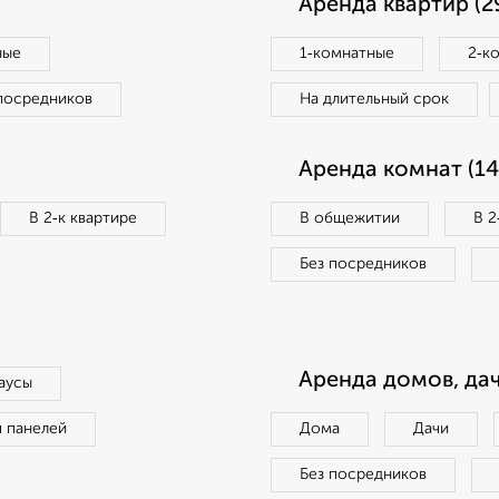
Аренда квартир (2
ные
1‑комнатные
2‑к
посредников
На длительный срок
Аренда комнат (14
В 2‑к квартире
В общежитии
В 2
Без посредников
Аренда домов, дач
аусы
п панелей
Дома
Дачи
Без посредников