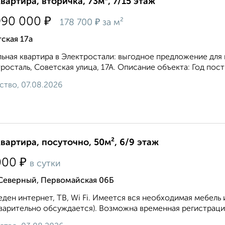
квартира, вторичка, 73м², 7/15 этаж
₽
990 000
₽
178 700
за м²
ская 17а
ьная квартира в Электростали: выгодное предложение для 
росталь, Советская улица, 17А. Описание объекта: Год пост
ство, 07.08.2026
квартира, посуточно, 50м², 6/9 этаж
₽
000
в сутки
 Северный, Первомайская 06Б
ден интернет, ТВ, Wi Fi. Имеется вся необходимая мебель 
варительно обсуждается). Возможна временная регистрация