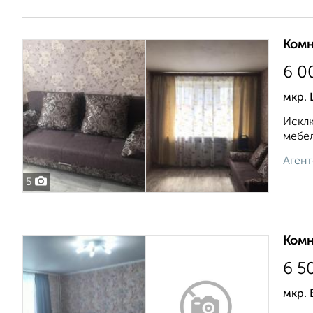
Комн
6 0
мкр. 
Исклю
мебел
Агент
5
Комн
6 5
мкр. 