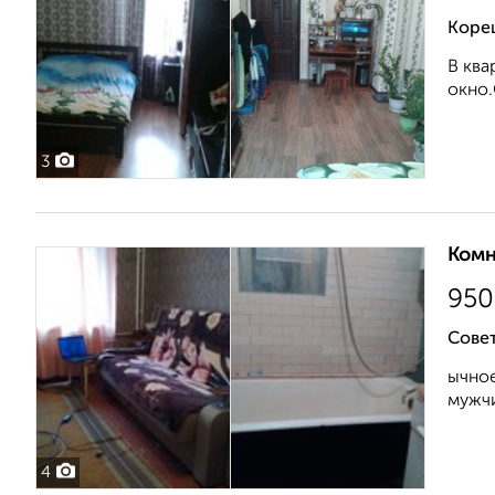
Коре
В ква
окно.
3
Комн
950
Совет
ычное
мужчи
4