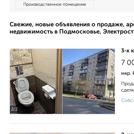
Производственное помещение
Свежие, новые объявления о продаже, а
недвижимость в Подмосковье, Электрост
3-к 
7 0
мкр. 
‹
›
Прода
сделк
Собст
2
/2