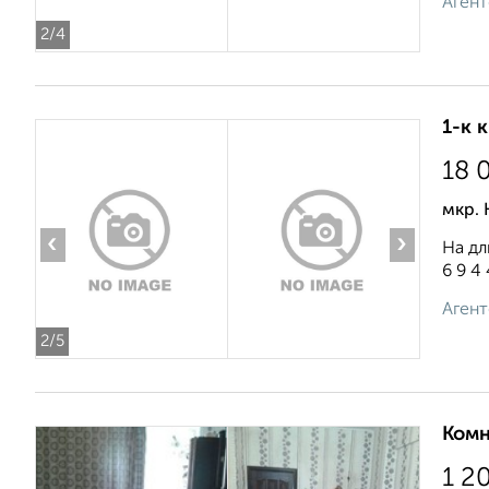
Агент
2
/4
1-к 
18 
мкр.
‹
›
На дл
6 9 4 
Агент
2
/5
Комн
1 2