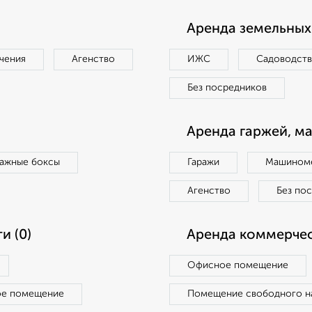
Аренда земельных 
чения
Агенство
ИЖС
Садоводст
Без посредников
Аренда гаржей, м
ражные боксы
Гаражи
Машиноме
Агенство
Без по
и (0)
Аренда коммерчес
Офисное помещение
ое помещение
Помещение свободного н