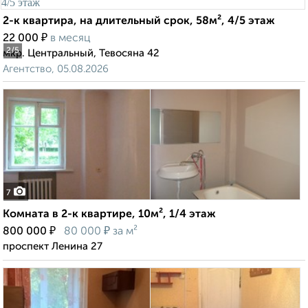
2-к квартира, на длительный срок, 58м², 4/5 этаж
₽
22 000
в месяц
2
/5
мкр. Центральный, Тевосяна 42
Агентство, 05.08.2026
7
Комната в 2-к квартире, 10м², 1/4 этаж
₽
₽
800 000
80 000
за м²
проспект Ленина 27