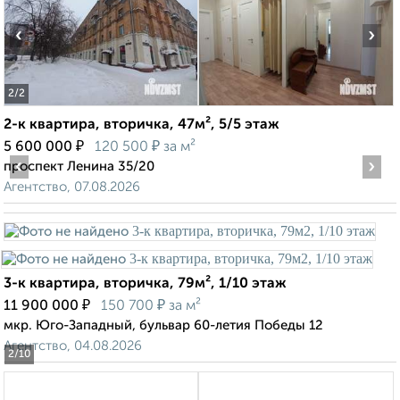
‹
›
2
/2
2-к квартира, вторичка, 47м², 5/5 этаж
₽
₽
5 600 000
120 500
за м²
‹
›
проспект Ленина 35/20
Агентство, 07.08.2026
3-к квартира, вторичка, 79м², 1/10 этаж
₽
₽
11 900 000
150 700
за м²
мкр. Юго-Западный, бульвар 60-летия Победы 12
Агентство, 04.08.2026
2
/10