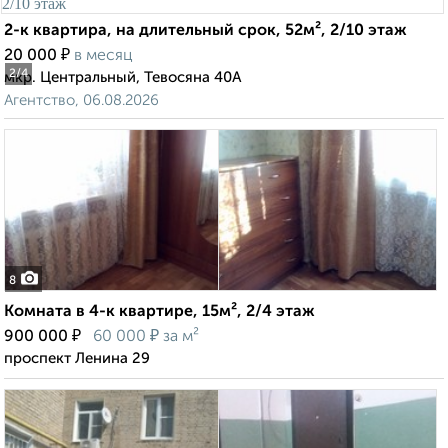
2-к квартира, на длительный срок, 52м², 2/10 этаж
₽
20 000
в месяц
2
/4
мкр. Центральный, Тевосяна 40А
Агентство, 06.08.2026
8
Комната в 4-к квартире, 15м², 2/4 этаж
₽
₽
900 000
60 000
за м²
проспект Ленина 29