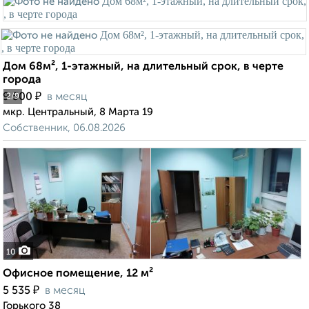
Дом 68м², 1-этажный, на длительный срок, в черте
города
₽
9 500
в месяц
2
/9
мкр. Центральный, 8 Марта 19
Собственник, 06.08.2026
10
Офисное помещение, 12 м²
₽
5 535
в месяц
Горького 38