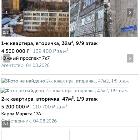
‹
›
2
/2
1-к квартира, вторичка, 32м², 9/9 этаж
₽
₽
4 500 000
139 400
за м²
‹
›
Южный проспект 7к7
Агентство, 04.08.2026
2-к квартира, вторичка, 47м², 1/9 этаж
₽
₽
5 200 000
110 700
за м²
Карла Маркса 17А
Собственник, 04.08.2026
2
/1