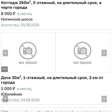
Коттедж 260м², 2-этажный, на длительный срок, в
черте города
₽
8 000
в месяц
Ногинское шоссе
Агентство, 05.08.2026
‹
›
2
/1
Дача 30м², 1-этажный, на длительный срок, 2 км от
города
₽
5 000
в месяц
Юбилейная
‹
›
Агентство, 04.08.2026