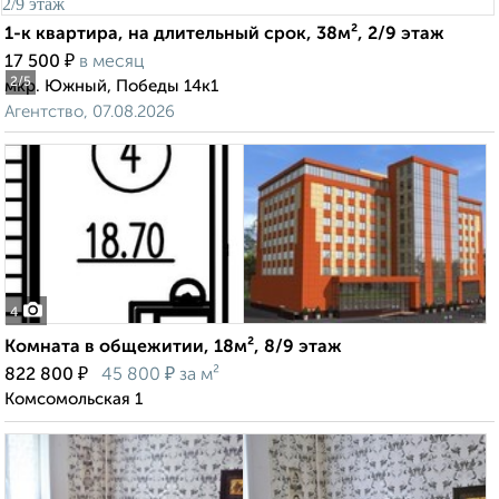
1-к квартира, на длительный срок, 38м², 2/9 этаж
₽
17 500
в месяц
2
/5
мкр. Южный, Победы 14к1
Агентство, 07.08.2026
4
Комната в общежитии, 18м², 8/9 этаж
₽
₽
822 800
45 800
за м²
Комсомольская 1