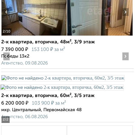
‹
›
2
/10
2-к квартира, вторичка, 48м², 3/9 этаж
₽
₽
7 390 000
153 100
за м²
‹
›
Победы 13к2
Агентство, 09.08.2026
2-к квартира, вторичка, 60м², 3/5 этаж
₽
₽
6 200 000
103 900
за м²
мкр. Центральный, Первомайская 48
Агентство, 06.08.2026
2
/2