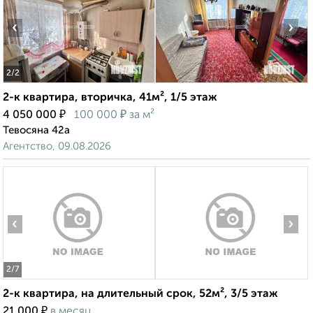
‹
›
2
/2
2-к квартира, вторичка, 41м², 1/5 этаж
₽
₽
4 050 000
100 000
за м²
Тевосяна 42а
Агентство, 09.08.2026
‹
›
2
/7
2-к квартира, на длительный срок, 52м², 3/5 этаж
₽
21 000
в месяц