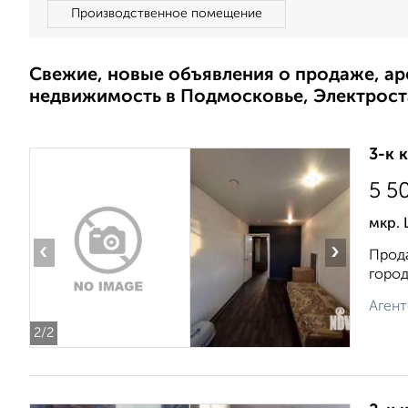
Производственное помещение
Свежие, новые объявления о продаже, а
недвижимость в Подмосковье, Электрост
3-к 
5 5
мкр. 
‹
›
Прода
город
Агент
2
/2