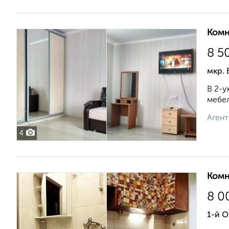
Комн
8 5
мкр. 
В 2-у
мебел
Агент
4
Комн
8 0
1-й 