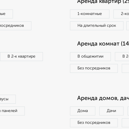
Аренда квартир (2
ные
1‑комнатные
2‑к
посредников
На длительный срок
Аренда комнат (14
В 2‑к квартире
В общежитии
В 2
Без посредников
Аренда домов, дач
аусы
п панелей
Дома
Дачи
Без посредников