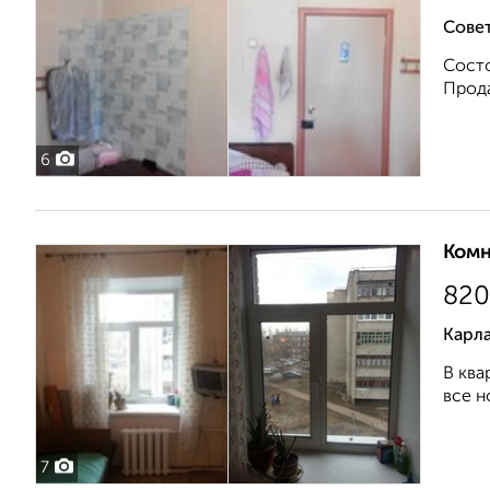
Совет
Состо
Прода
6
Комн
820
Карла
В ква
все н
7