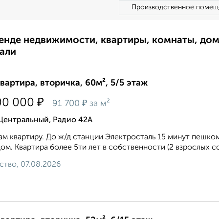
Производственное помещ
ренде недвижимости, квартиры, комнаты, до
али
квартира, вторичка, 60м², 5/5 этаж
₽
00 000
₽
91 700
за м²
Центральный, Радио 42А
м квартиру. Дo ж/д cтанции Электросталь 15 минут пешко
ом. Квартира более 5ти лет в собственности (2 взрослых со
ство, 07.08.2026