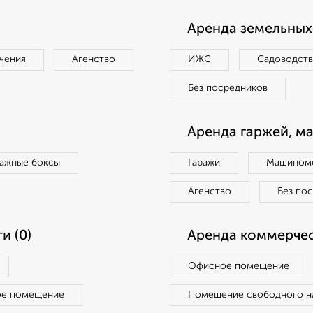
Аренда земельных 
чения
Агенство
ИЖС
Садоводст
Без посредников
Аренда гаржей, м
ражные боксы
Гаражи
Машиноме
Агенство
Без по
и (0)
Аренда коммерчес
Офисное помещение
ое помещение
Помещение свободного н