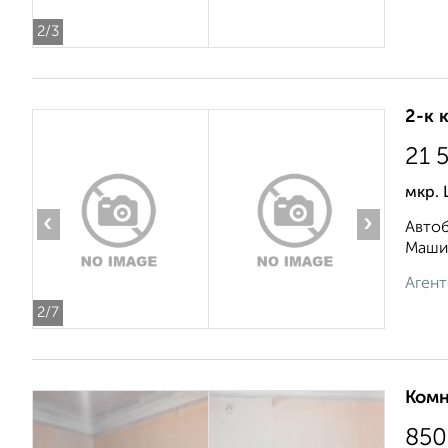
2
/3
2-к 
21 
мкр. 
‹
›
Автоб
Машин
Агент
2
/7
Комн
850