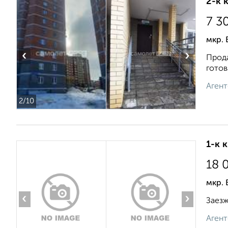
2-к 
7 3
мкр.
‹
›
Прода
готов
Агент
2
/10
1-к 
18 
мкр. 
‹
›
Заезж
Агент