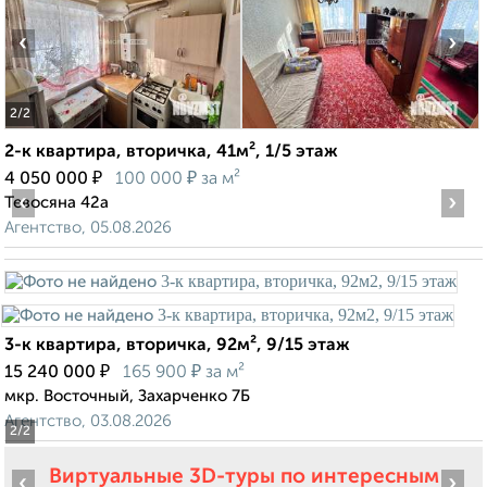
‹
›
2
/2
2-к квартира, вторичка, 41м², 1/5 этаж
₽
₽
4 050 000
100 000
за м²
‹
›
Тевосяна 42а
Агентство, 05.08.2026
3-к квартира, вторичка, 92м², 9/15 этаж
₽
₽
15 240 000
165 900
за м²
мкр. Восточный, Захарченко 7Б
Агентство, 03.08.2026
2
/2
Виртуальные 3D-туры по интересным
‹
›