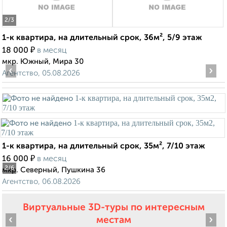
2
/3
1-к квартира, на длительный срок, 36м², 5/9 этаж
₽
18 000
в месяц
мкр. Южный, Мира 30
‹
›
Агентство, 05.08.2026
1-к квартира, на длительный срок, 35м², 7/10 этаж
₽
16 000
в месяц
2
/6
мкр. Северный, Пушкина 36
Агентство, 06.08.2026
Виртуальные 3D-туры по интересным
‹
›
местам