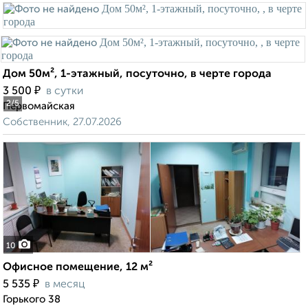
Дом 50м², 1-этажный, посуточно, в черте города
₽
3 500
в сутки
2
/5
Первомайская
Собственник, 27.07.2026
10
Офисное помещение, 12 м²
₽
5 535
в месяц
Горького 38