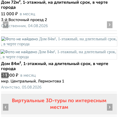
Дом 72м², 1-этажный, на длительный срок, в черте
города
₽
11 000
в месяц
3-й Восточный проезд 2
‹
›
Собственник, 04.08.2026
Дом 84м², 1-этажный, на длительный срок, в черте
города
₽
18 000
в месяц
2
/8
мкр. Центральный, Лермонтова 1
Агентство, 05.08.2026
Виртуальные 3D-туры по интересным
‹
›
местам