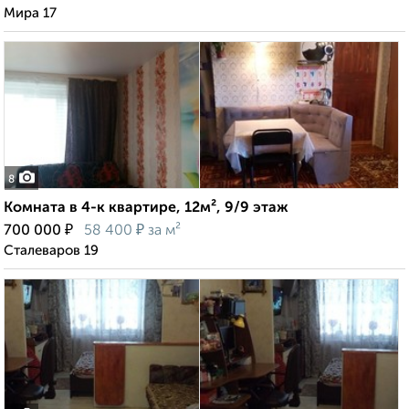
Мира 17
8
Комната в 4-к квартире, 12м², 9/9 этаж
₽
₽
700 000
58 400
за м²
Сталеваров 19