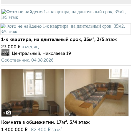
1-к квартира, на длительный срок, 35м², 3/5 этаж
₽
23 000
в месяц
2
/3
мкр. Центральный, Николаева 19
Собственник, 04.08.2026
8
Комната в общежитии, 17м², 3/4 этаж
₽
₽
1 400 000
82 400
за м²