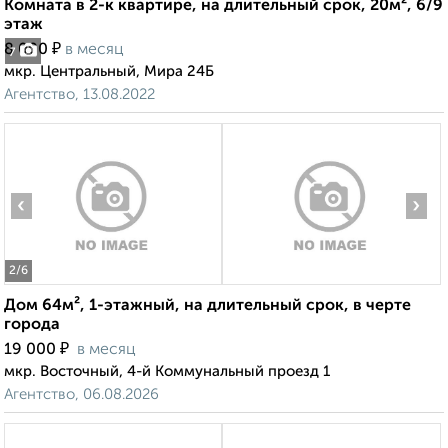
Комната в 2-к квартире, на длительный срок, 20м², 6/9
этаж
₽
8 000
в месяц
7
мкр. Центральный, Мира 24Б
Агентство, 13.08.2022
‹
›
2
/6
Дом 64м², 1-этажный, на длительный срок, в черте
города
₽
19 000
в месяц
мкр. Восточный, 4-й Коммунальный проезд 1
Агентство, 06.08.2026