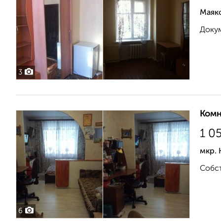
Маяк
Докум
3
Комн
1 0
мкр. 
Собст
6