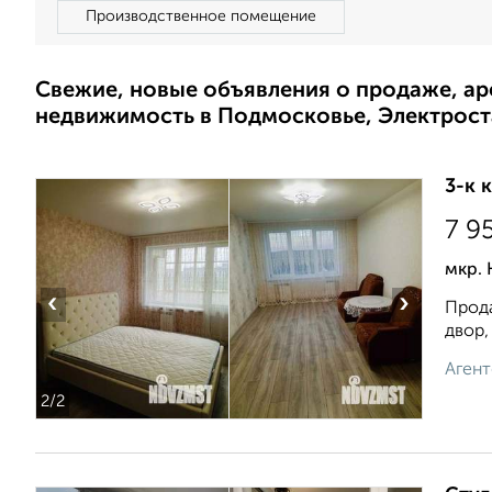
Производственное помещение
Свежие, новые объявления о продаже, а
недвижимость в Подмосковье, Электрост
3-к 
7 9
мкр. 
‹
›
Прода
двор,
Агент
2
/2