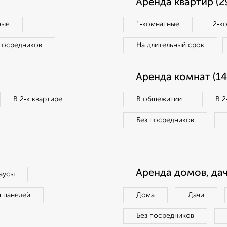
Аренда квартир (2
ные
1‑комнатные
2‑к
посредников
На длительный срок
Аренда комнат (14
В 2‑к квартире
В общежитии
В 2
Без посредников
Аренда домов, дач
аусы
п панелей
Дома
Дачи
Без посредников