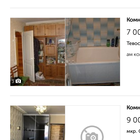
Комн
7 0
Тевос
ам ко
3
Комн
9 0
мкр.