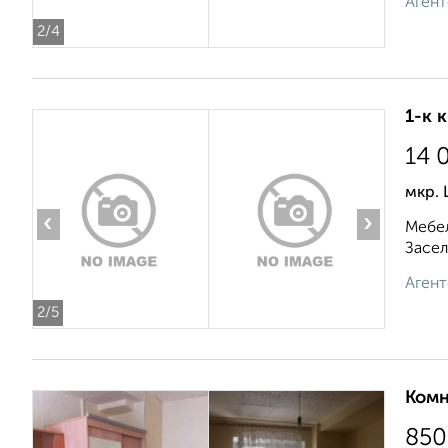
Агент
2
/4
1-к 
14 
мкр. 
‹
›
Мебел
Засел
Агент
2
/5
Комн
850