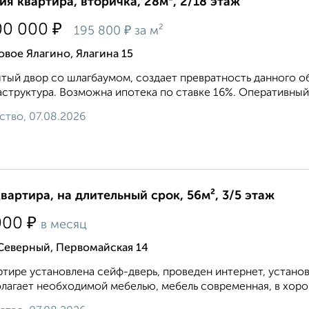
ия квартира, вторичка, 28м², 2/18 этаж
₽
00 000
₽
195 800
за м²
вое Ялагино, Ялагина 15
тый двор со шлагбаумом, создает превратность данного о
структура. Возможна ипотека по ставке 16%. Оперативный п
ство, 07.08.2026
квартира, на длительный срок, 56м², 3/5 этаж
₽
000
в месяц
Северный, Первомайская 14
ртире установлена сейф-дверь, проведен интернет, устано
лагает необходимой мебелью, мебель современная, в хоро