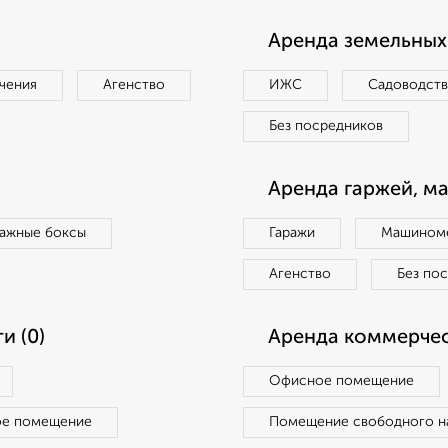
Аренда земельных 
чения
Агенство
ИЖС
Садоводст
Без посредников
Аренда гаржей, м
ражные боксы
Гаражи
Машиноме
Агенство
Без по
и (0)
Аренда коммерчес
Офисное помещение
ое помещение
Помещение свободного н