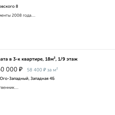
овского 8
енты 2008 года....
ата в 3-к квартире, 18м², 1/9 этаж
₽
50 000
₽
58 400
за м²
Юго-Западный, Западная 4Б
венник....