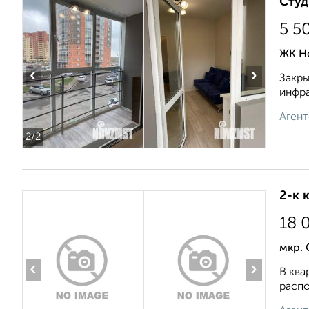
Студ
5 5
ЖК Но
‹
›
Закры
инфра
Агент
2
/2
2-к 
18 
мкр. 
‹
›
В ква
распо