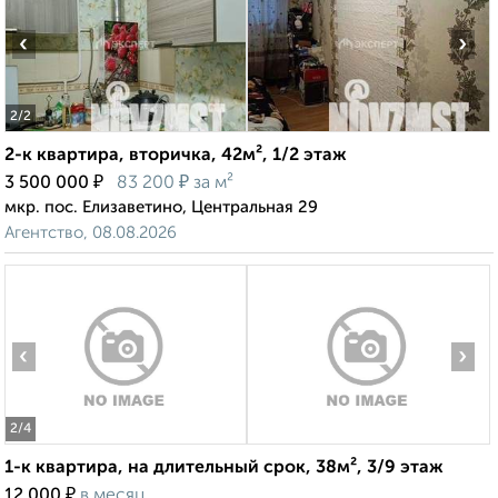
‹
›
2
/2
2-к квартира, вторичка, 42м², 1/2 этаж
₽
₽
3 500 000
83 200
за м²
мкр. пос. Елизаветино, Центральная 29
Агентство, 08.08.2026
‹
›
2
/4
1-к квартира, на длительный срок, 38м², 3/9 этаж
₽
12 000
в месяц