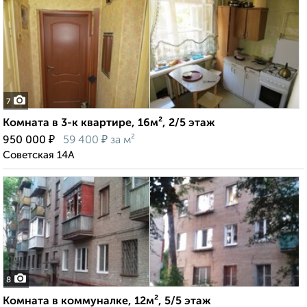
7
Комната в 3-к квартире, 16м², 2/5 этаж
₽
₽
950 000
59 400
за м²
Советская 14А
8
Комната в коммуналке, 12м², 5/5 этаж