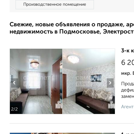
Производственное помещение
Свежие, новые объявления о продаже, а
недвижимость в Подмосковье, Электрост
3-к 
6 2
мкр. 
‹
›
Прода
дефиц
замен.
Агент
2
/2