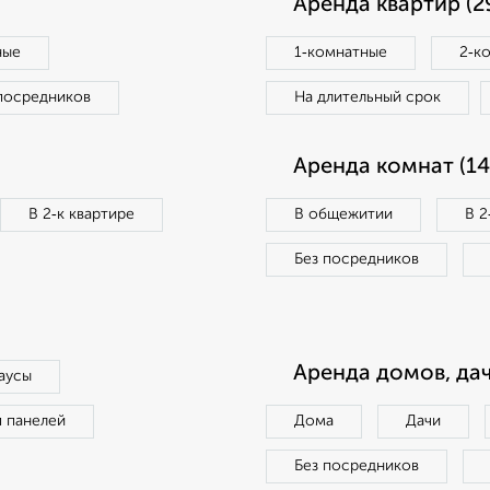
Аренда квартир (2
ные
1‑комнатные
2‑к
посредников
На длительный срок
Аренда комнат (14
В 2‑к квартире
В общежитии
В 2
Без посредников
Аренда домов, дач
аусы
п панелей
Дома
Дачи
Без посредников