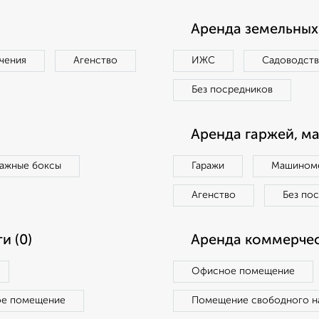
Аренда земельных 
чения
Агенство
ИЖС
Садоводст
Без посредников
Аренда гаржей, м
ражные боксы
Гаражи
Машиноме
Агенство
Без по
и (0)
Аренда коммерчес
Офисное помещение
ое помещение
Помещение свободного н