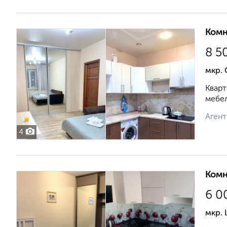
Комн
8 5
мкр.
Кварт
мебел
Агент
4
Комн
6 0
мкр. 