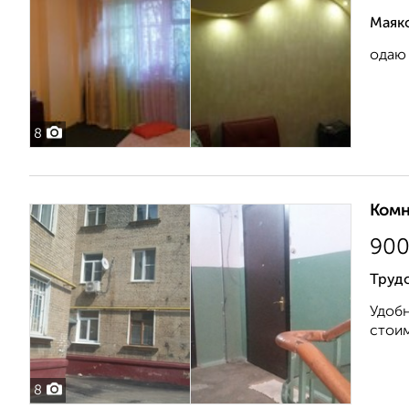
Маяк
одаю 
8
Комн
90
Трудо
Удобн
стоим
8