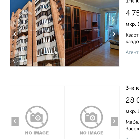
1-к 
4 7
мкр. 
‹
›
Кварт
кладо
Агент
2
/2
3-к 
28 
мкр.
‹
›
Мебел
Засел