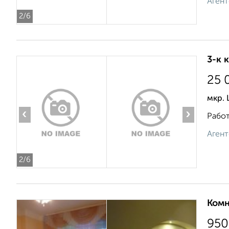
Агент
2
/6
3-к 
25 
мкр. 
‹
›
Работ
Агент
2
/6
Комн
950