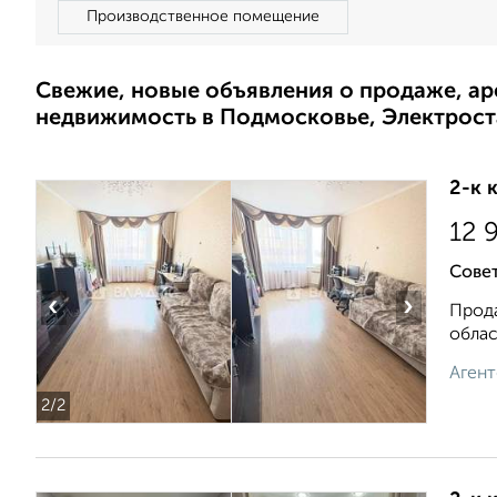
Производственное помещение
Свежие, новые объявления о продаже, а
недвижимость в Подмосковье, Электрост
2-к 
12 
Совет
‹
›
Прода
облас
Агент
2
/2