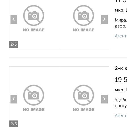
11 
мкр.
‹
›
Мира,
двор.
Агент
2
/5
2-к 
19 
мкр. 
‹
›
Удобн
прогу
Агент
2
/6