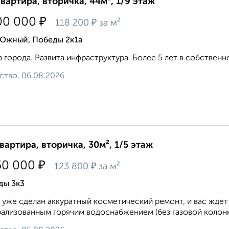
квартира, вторичка, 44м², 1/9 этаж
₽
00 000
₽
118 200
за м²
 Южный, Победы 2к1а
 города. Развита инфраструктура. Более 5 лет в собственн
ство, 06.08.2026
квартира, вторичка, 30м², 1/5 этаж
₽
50 000
₽
123 800
за м²
ды 3к3
 уже сделан аккуратный косметический ремонт, и вас жд
ализованным горячим водоснабжением (без газовой колонки