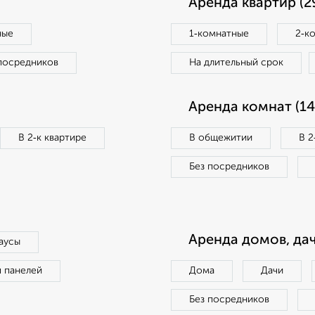
Аренда квартир (2
ные
1‑комнатные
2‑к
посредников
На длительный срок
Аренда комнат (14
В 2‑к квартире
В общежитии
В 2
Без посредников
Аренда домов, дач
аусы
п панелей
Дома
Дачи
Без посредников