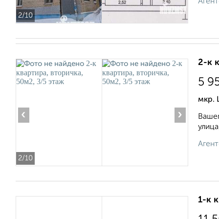
Агент
2
/10
2-к 
5 9
мкр. 
‹
›
Вашем
улица
Агент
2
/10
1-к 