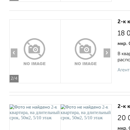
2-к 
18 
мкр. 
‹
›
В ква
распо
Агент
2
/4
2-к 
20 
мкр.