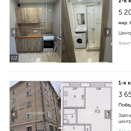
2-к 
5 2
мкр.
‹
›
Центр
Агент
2
/2
1-к 
3 6
Побе
‹
›
Здесь
центр