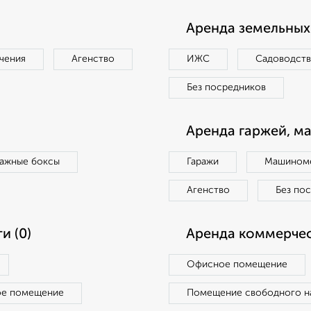
Аренда земельных 
чения
Агенство
ИЖС
Садоводст
Без посредников
Аренда гаржей, м
ражные боксы
Гаражи
Машиноме
Агенство
Без по
и (0)
Аренда коммерчес
Офисное помещение
ое помещение
Помещение свободного н