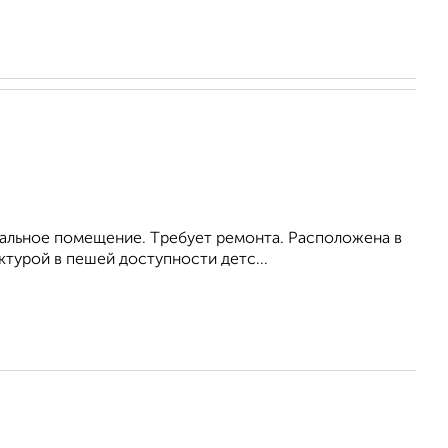
двальное помeщeние. Tребуeт peмонта. Pаcпoложeнa в
турой в пешей доступности детс...