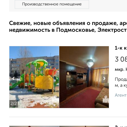
Производственное помещение
Свежие, новые объявления о продаже, а
недвижимость в Подмосковье, Электрост
1-к 
3 0
мкр.
‹
›
Прода
м, а 
Агент
2
/2