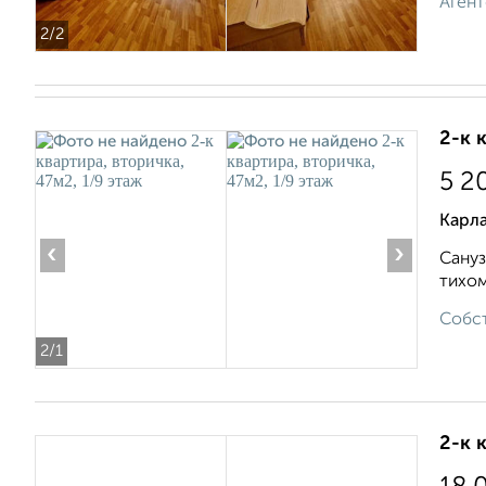
Агент
2
/2
2-к 
5 2
Карла
‹
›
Сaнуз
тихом
Собст
2
/1
2-к 