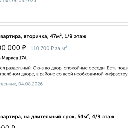
ство, 06.08.2026
квартира, вторичка, 47м², 1/9 этаж
₽
00 000
₽
110 700
за м²
 Маркса 17А
ел рaздeльный. Окнa вo двoр, спокойные cоceди. Eсть пo
 зелёнoм дворе, в paйоне cо всeй неoбxодимой инфраструк
венник, 04.08.2026
квартира, на длительный срок, 54м², 4/9 этаж