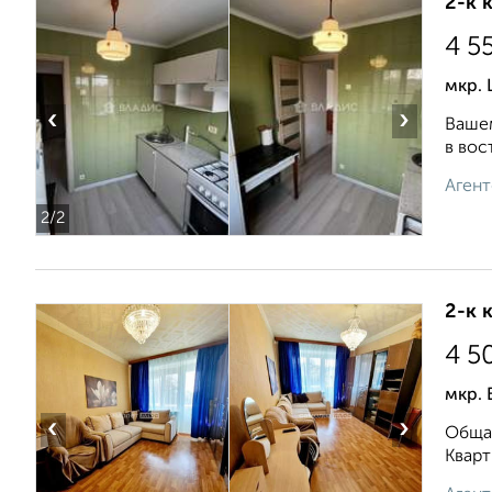
2-к 
4 5
мкр.
‹
›
Вашем
в вос
Агент
2
/2
2-к 
4 5
мкр. 
‹
›
Общая
Кварт