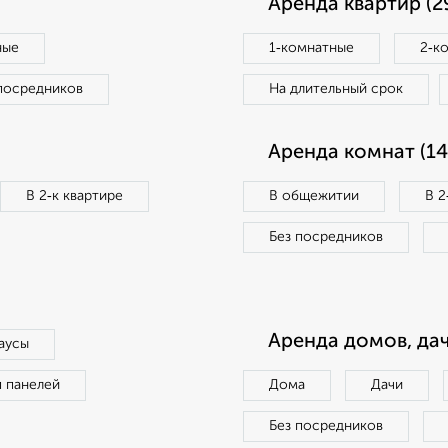
Аренда квартир (2
ные
1‑комнатные
2‑к
посредников
На длительный срок
Аренда комнат (14
В 2‑к квартире
В общежитии
В 2
Без посредников
Аренда домов, дач
аусы
п панелей
Дома
Дачи
Без посредников