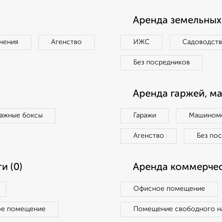
Аренда земельных 
чения
Агенство
ИЖС
Садоводст
Без посредников
Аренда гаржей, м
ражные боксы
Гаражи
Машиноме
Агенство
Без по
и (0)
Аренда коммерчес
Офисное помещение
ое помещение
Помещение свободного н