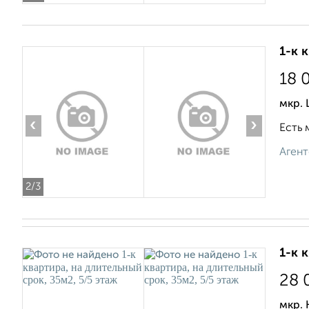
1-к 
18 
мкр.
‹
›
Есть 
Агент
2
/3
1-к 
28 
мкр. 