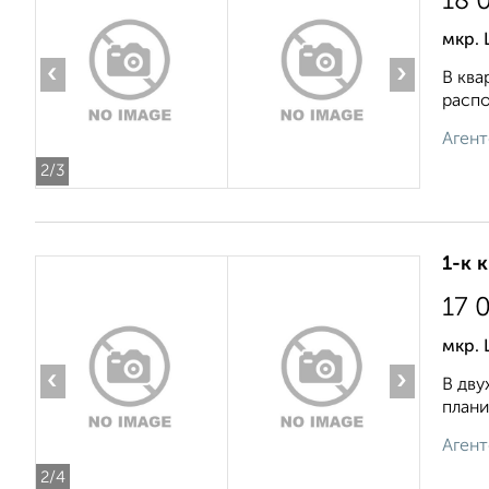
18 
мкр. 
‹
›
В ква
распо
Агент
2
/3
1-к 
17 
мкр.
‹
›
В дву
плани
Агент
2
/4