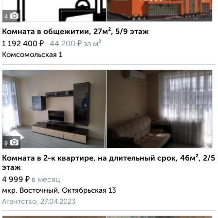
4
Комната в общежитии, 27м², 5/9 этаж
₽
₽
1 192 400
44 200
за м²
Комсомольская 1
9
Комната в 2-к квартире, на длительный срок, 46м², 2/5
этаж
₽
4 999
в месяц
мкр. Восточный, Октябрьская 13
Агентство, 27.04.2023