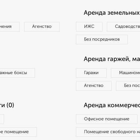
Аренда земельных 
чения
Агенство
ИЖС
Садоводст
Без посредников
Аренда гаржей, м
ражные боксы
Гаражи
Машиноме
Агенство
Без по
и (0)
Аренда коммерчес
Офисное помещение
ое помещение
Помещение свободного н