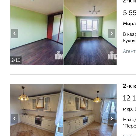
2-к 
5 5
Мира
‹
›
В ква
Кухня
Агент
2
/10
2-к 
12 
мкр.
‹
›
Наход
"Пере