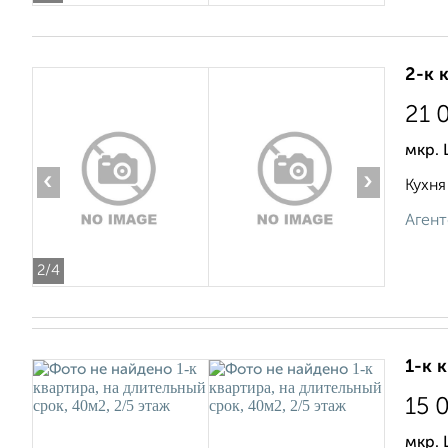
2-к 
21 
мкр. 
‹
›
Кухня
Агент
2
/4
1-к 
15 
мкр.