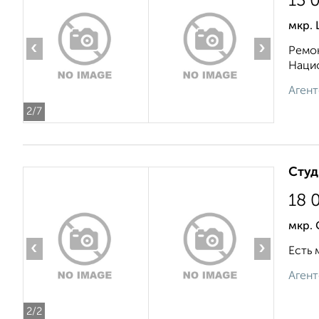
13 
мкр. 
‹
›
Ремон
Нацио
Агент
2
/7
Студ
18 
мкр. 
‹
›
Есть 
Агент
2
/2