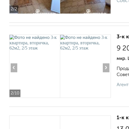
Собст
2
/2
3-к 
9 2
мкр. 
‹
›
Прода
Совет
Агент
2
/10
1-к 