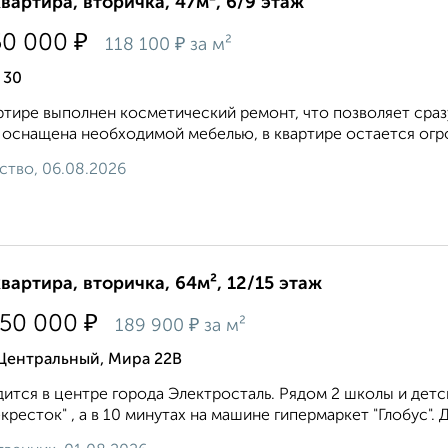
квартира, вторичка, 47м², 6/9 этаж
₽
50 000
₽
118 100
за м²
 30
ртире выполнен косметический ремонт, что позволяет сразу
 оснащена необходимой мебелью, в квартире остается огро
ство, 06.08.2026
квартира, вторичка, 64м², 12/15 этаж
₽
150 000
₽
189 900
за м²
 Центральный, Мира 22В
ится в центре города Электросталь. Рядом 2 школы и детс
кресток" , а в 10 минутах на машине гипермаркет "Глобус". Д