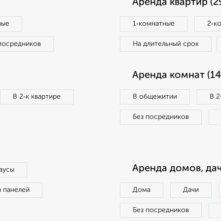
Аренда квартир (2
ные
1‑комнатные
2‑к
посредников
На длительный срок
Аренда комнат (14
В 2‑к квартире
В общежитии
В 2
Без посредников
Аренда домов, дач
аусы
п панелей
Дома
Дачи
Без посредников