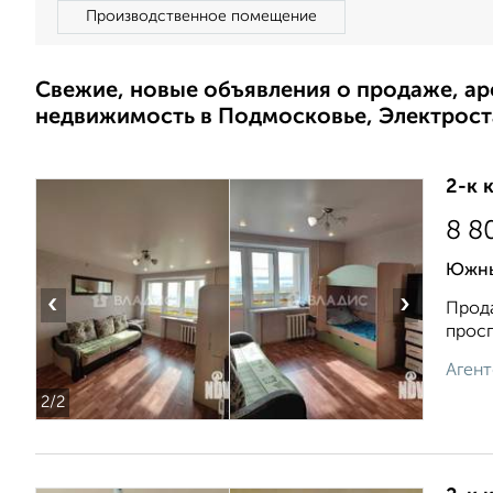
Производственное помещение
Свежие, новые объявления о продаже, а
недвижимость в Подмосковье, Электрост
2-к 
8 8
Южны
‹
›
Прода
просп
Агент
2
/2