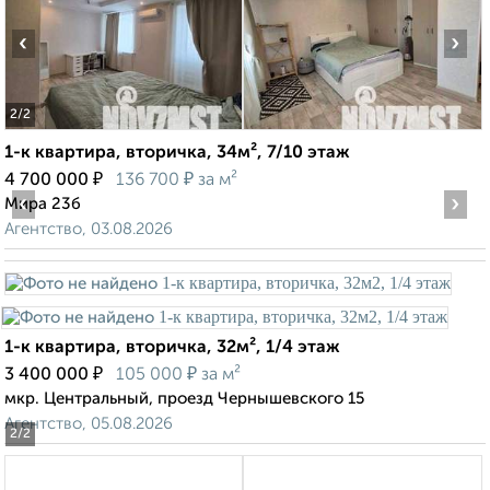
‹
›
2
/2
1-к квартира, вторичка, 34м², 7/10 этаж
₽
₽
4 700 000
136 700
за м²
‹
›
Мира 23б
Агентство, 03.08.2026
1-к квартира, вторичка, 32м², 1/4 этаж
₽
₽
3 400 000
105 000
за м²
мкр. Центральный, проезд Чернышевского 15
Агентство, 05.08.2026
2
/2