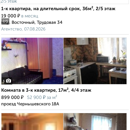
1-к квартира, на длительный срок, 36м², 2/5 этаж
₽
19 000
в месяц
2
/5
мкр. Восточный, Трудовая 34
Агентство, 07.08.2026
3
Комната в 3-к квартире, 17м², 4/4 этаж
₽
₽
899 000
52 900
за м²
проезд Чернышевского 18А