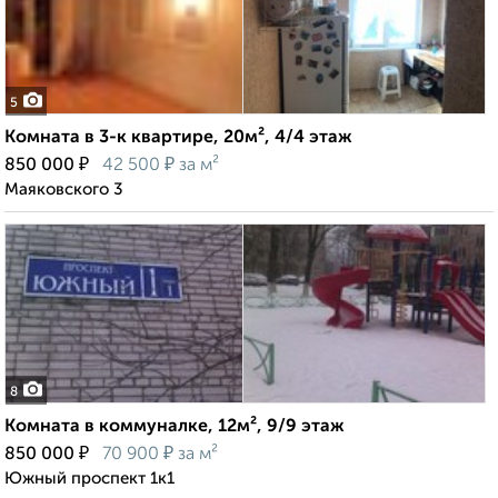
5
Комната в 3-к квартире, 20м², 4/4 этаж
₽
₽
850 000
42 500
за м²
Маяковского 3
8
Комната в коммуналке, 12м², 9/9 этаж
₽
₽
850 000
70 900
за м²
Южный проспект 1к1