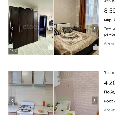
1-к 
8 5
мкр. 
‹
›
Это и
ремон
Агент
2
/10
1-к 
4 2
Побе
‹
›
ноком
Агент