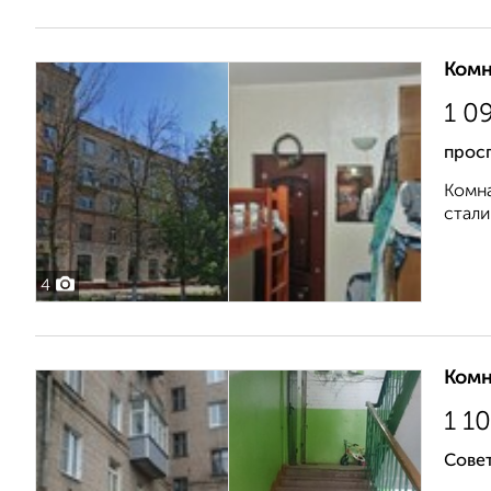
Комн
1 0
прос
Комна
стали
4
Комн
1 1
Совет