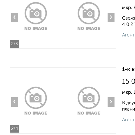
мкр. 
‹
›
Свежи
4 0 2 7
Агент
2
/3
1-к 
15 
мкр. 
‹
›
В дву
плани
Агент
2
/4