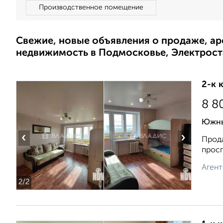
Производственное помещение
Свежие, новые объявления о продаже, а
недвижимость в Подмосковье, Электрост
2-к 
8 8
Южны
‹
›
Прода
просп
Агент
2
/2