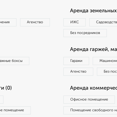
Аренда земельных 
чения
Агенство
ИЖС
Садоводст
Без посредников
Аренда гаржей, м
ражные боксы
Гаражи
Машиноме
Агенство
Без по
и (0)
Аренда коммерчес
Офисное помещение
ое помещение
Помещение свободного н