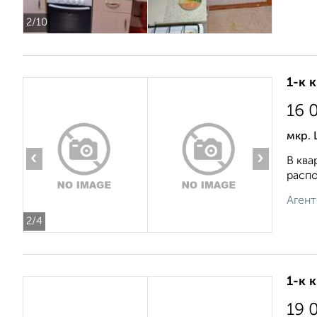
2
/10
1-к 
16 
мкр. 
‹
›
В ква
распо
Агент
2
/4
1-к 
19 