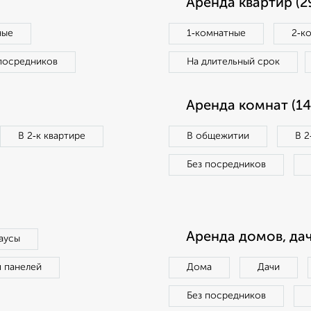
Аренда квартир (2
ные
1‑комнатные
2‑к
посредников
На длительный срок
Аренда комнат (14
В 2‑к квартире
В общежитии
В 2
Без посредников
Аренда домов, дач
аусы
п панелей
Дома
Дачи
Без посредников