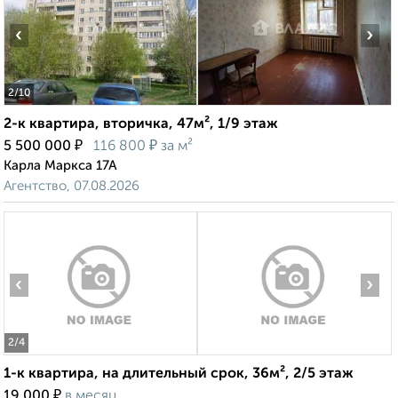
‹
›
2
/10
2-к квартира, вторичка, 47м², 1/9 этаж
₽
₽
5 500 000
116 800
за м²
Карла Маркса 17А
Агентство, 07.08.2026
‹
›
2
/4
1-к квартира, на длительный срок, 36м², 2/5 этаж
₽
19 000
в месяц