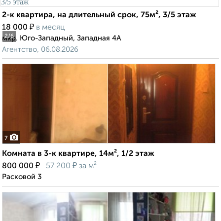
2-к квартира, на длительный срок, 75м², 3/5 этаж
₽
18 000
в месяц
2
/6
мкр. Юго-Западный, Западная 4А
Агентство, 06.08.2026
7
Комната в 3-к квартире, 14м², 1/2 этаж
₽
₽
800 000
57 200
за м²
Расковой 3