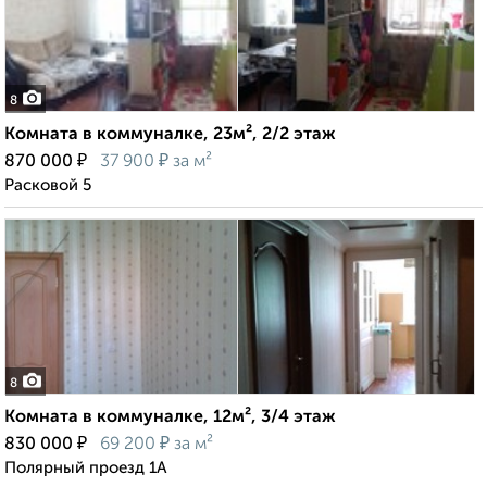
8
Комната в коммуналке, 23м², 2/2 этаж
₽
₽
870 000
37 900
за м²
Расковой 5
8
Комната в коммуналке, 12м², 3/4 этаж
₽
₽
830 000
69 200
за м²
Полярный проезд 1А