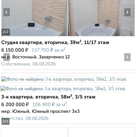
‹
›
2
/2
Студия квартира, вторичка, 39м², 11/17 этаж
₽
₽
6 150 000
157 700
за м²
‹
›
мкр. Восточный, Захарченко 12
Собственник, 06.08.2026
3-к квартира, вторичка, 58м², 3/5 этаж
₽
₽
6 200 000
106 900
за м²
мкр. Южный, Южный проспект 3к3
Агентство, 08.08.2026
2
/1