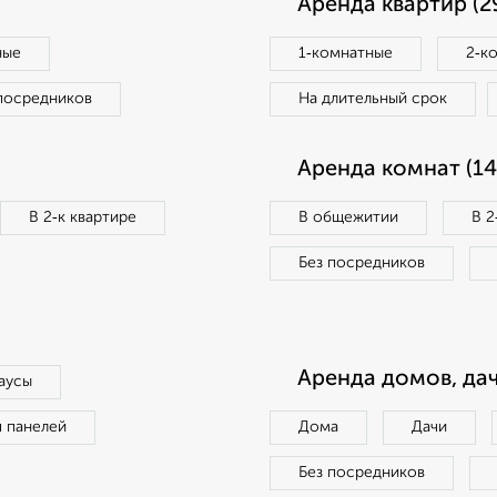
Аренда квартир (2
ные
1‑комнатные
2‑к
посредников
На длительный срок
Аренда комнат (14
В 2‑к квартире
В общежитии
В 2
Без посредников
Аренда домов, дач
аусы
п панелей
Дома
Дачи
Без посредников