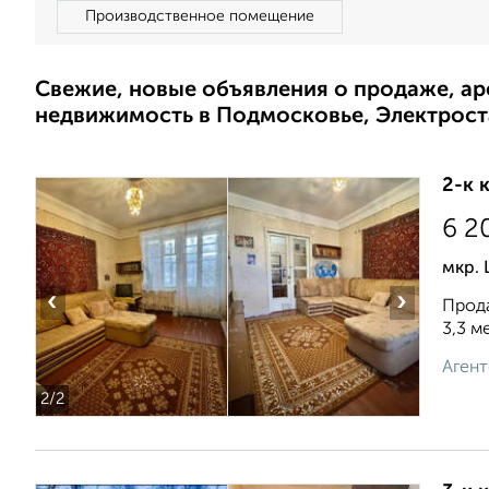
Производственное помещение
Свежие, новые объявления о продаже, а
недвижимость в Подмосковье, Электрост
2-к 
6 2
мкр.
‹
›
Прода
3,3 м
Агент
2
/2