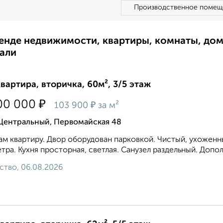
Производственное помещ
ренде недвижимости, квартиры, комнаты, до
али
квартира, вторичка, 60м², 3/5 этаж
₽
00 000
₽
103 900
за м²
 Центральный, Первомайская 48
м квартиру. Двор оборудован парковкой. Чистый, ухоженн
етра. Кухня просторная, светлая. Санузел раздельный. Допо
ство, 06.08.2026