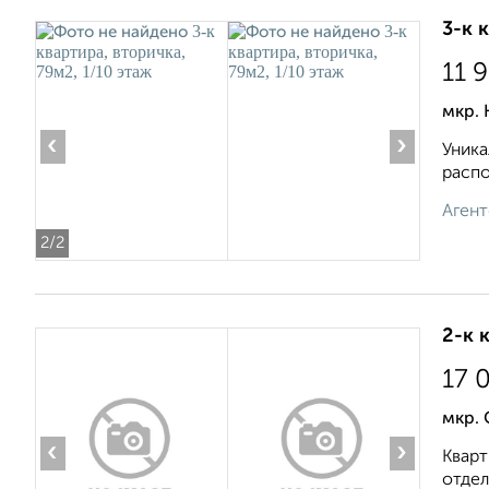
3-к 
11 
мкр. 
‹
›
Уника
распо
Агент
2
/2
2-к 
17 
мкр. 
‹
›
Кварт
отдель