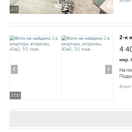
Агент
2
/2
2-к 
4 4
мкр. 
‹
›
На по
Подой
Агент
2
/10