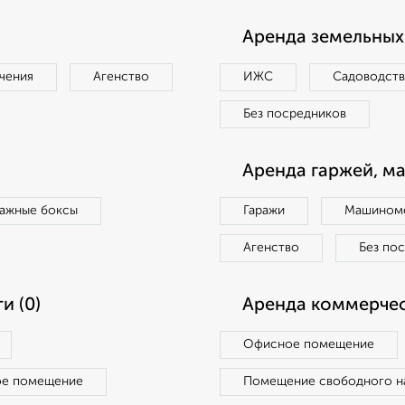
Аренда земельных 
чения
Агенство
ИЖС
Садоводст
Без посредников
Аренда гаржей, м
ражные боксы
Гаражи
Машиноме
Агенство
Без по
и (0)
Аренда коммерчес
Офисное помещение
ое помещение
Помещение свободного н