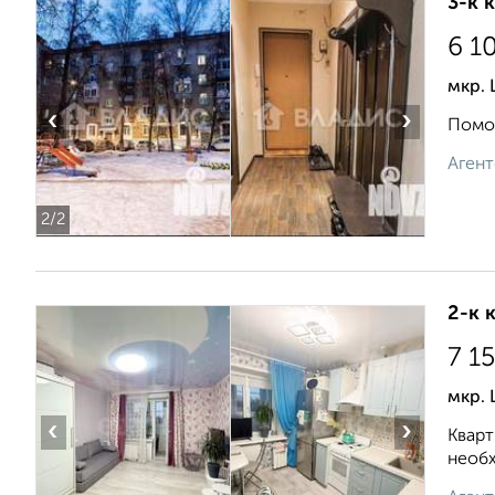
3-к 
6 1
мкр. 
‹
›
Помож
Агент
2
/2
2-к 
7 1
мкр. 
‹
›
Кварт
необх