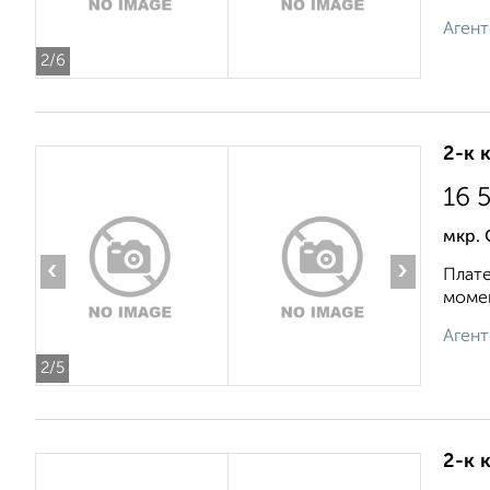
Агент
2
/6
2-к 
16 
мкр. 
‹
›
Плате
момен
Агент
2
/5
2-к 