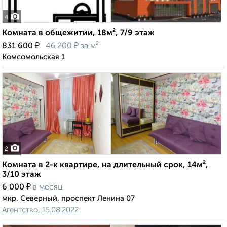
4
Комната в общежитии, 18м², 7/9 этаж
₽
₽
831 600
46 200
за м²
Комсомольская 1
2
Комната в 2-к квартире, на длительный срок, 14м²,
3/10 этаж
₽
6 000
в месяц
мкр. Северный, проспект Ленина 07
Агентство, 15.08.2022