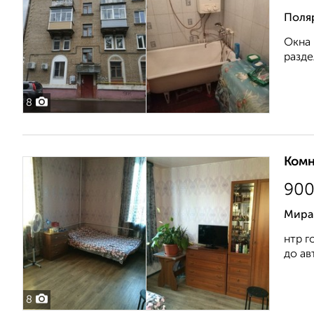
Поля
Окна 
разде
8
Комн
90
Мира
нтр г
до ав
8