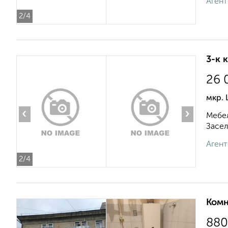
Агент
2
/4
3-к 
26 
мкр. 
‹
›
Мебел
Засел
Агент
2
/4
Комн
880