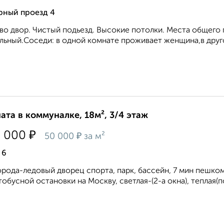
рный проезд 4
во двор. Чистый подьезд. Высокие потолки. Места общего 
льный.Соседи: в одной комнате проживает женщина,в друго
ата в коммуналке, 18м², 3/4 этаж
₽
0 000
₽
50 000
за м²
 6
орода-ледовый дворец спорта, парк, бассейн, 7 мин пешко
тобусной остановки на Москву, светлая-(2-а окна), теплая(п