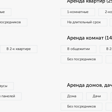
Аренда квартир (2
ные
1‑комнатные
2‑к
посредников
На длительный срок
Аренда комнат (14
В 2‑к квартире
В общежитии
В 2
Без посредников
Аренда домов, дач
аусы
п панелей
Дома
Дачи
Без посредников