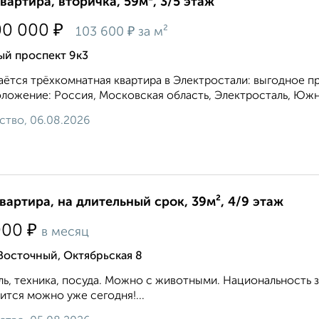
квартира, вторичка, 59м², 3/5 этаж
₽
00 000
₽
103 600
за м²
й проспект 9к3
ётся трёхкомнатная квартира в Электростали: выгодное п
ложение: Россия, Московская область, Электросталь, Южны
ство, 06.08.2026
квартира, на длительный срок, 39м², 4/9 этаж
₽
000
в месяц
Восточный, Октябрьская 8
ь, техника, посуда. Можно с животными. Национальность 
ится можно уже сегодня!...