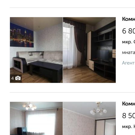
Комн
6 8
мкр.
мната
Агент
4
Комн
8 5
мкр. 