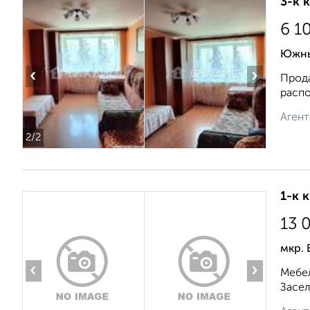
3-к 
6 1
Южны
‹
›
Прода
распо
Агент
2
/2
1-к 
13 
мкр. 
‹
›
Мебел
Засел