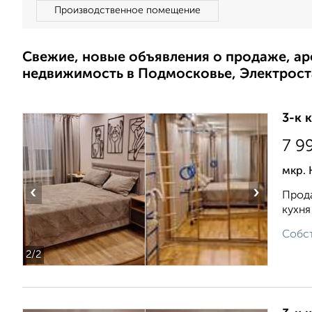
Производственное помещение
Свежие, новые объявления о продаже, а
недвижимость в Подмосковье, Электрост
3-к 
7 9
мкр. 
‹
›
Прода
кухня
Собст
2
/2