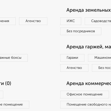
Аренда земельных 
чения
Агенство
ИЖС
Садоводст
Без посредников
Аренда гаржей, м
ражные боксы
Гаражи
Машиноме
Агенство
Без по
и (0)
Аренда коммерчес
Офисное помещение
ое помещение
Помещение свободного н