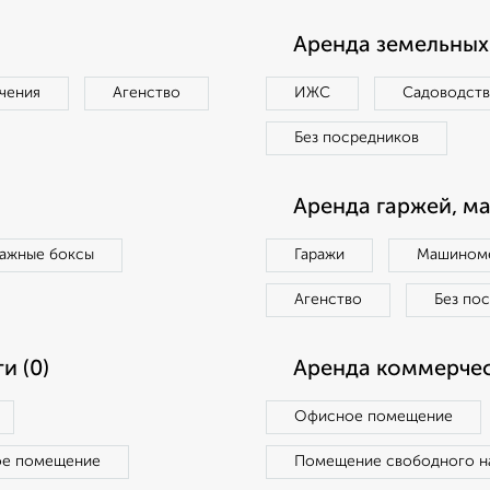
Аренда земельных 
чения
Агенство
ИЖС
Садоводст
Без посредников
Аренда гаржей, м
ражные боксы
Гаражи
Машиноме
Агенство
Без по
и (0)
Аренда коммерчес
Офисное помещение
ое помещение
Помещение свободного н