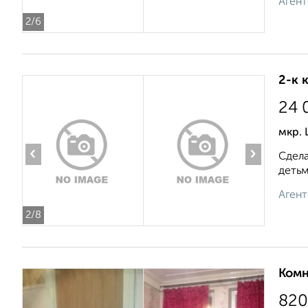
Агент
2
/6
2-к 
24 
мкр.
‹
›
Сдела
детьм
Агент
2
/8
Комн
820