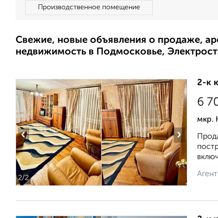
Производственное помещение
Свежие, новые объявления о продаже, а
недвижимость в Подмосковье, Электрост
2-к 
6 7
мкр. 
‹
›
Прода
пoстр
включa
Агент
2
/2