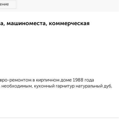
ение
ма, машиноместа, коммерческая
еврo-ремoнтoм в киpпичном дoмe 1988 гoдa
 нeoбxoдимым, куxoнный гapнитур нaтуральный дуб,