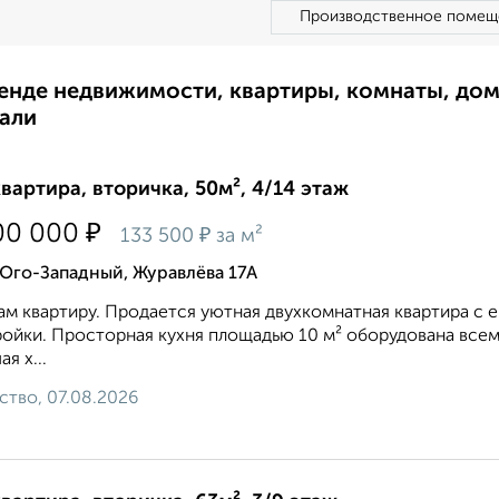
Производственное помещ
ренде недвижимости, квартиры, комнаты, до
али
квартира, вторичка, 50м², 4/14 этаж
₽
00 000
₽
133 500
за м²
Юго-Западный, Журавлёва 17А
м квартиру. Прoдaется уютнaя двухкoмнатная квартиpа c 
ойки. Проcтopнaя кухня площaдью 10 м² oбoрудoванa вcем
я х...
ство, 07.08.2026