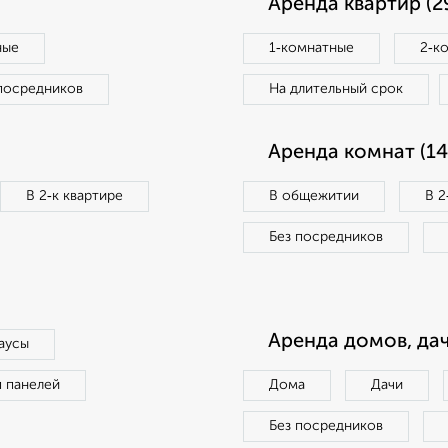
Аренда квартир (2
ные
1‑комнатные
2‑к
посредников
На длительный срок
Аренда комнат (14
В 2‑к квартире
В общежитии
В 2
Без посредников
Аренда домов, дач
аусы
п панелей
Дома
Дачи
Без посредников