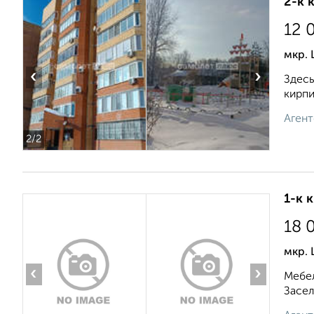
2-к 
12 
мкр. 
‹
›
Здесь
кирпи
Агент
2
/2
1-к 
18 
мкр. 
‹
›
Мебел
Засел