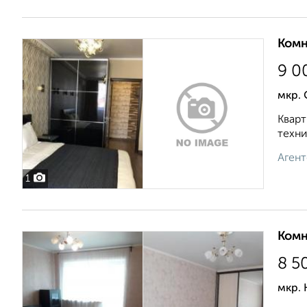
Комн
9 0
мкр.
Кварт
техни
Агент
1
Комн
8 5
мкр. 