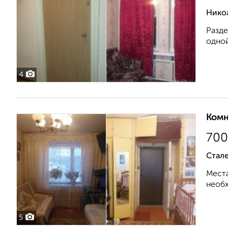
Никол
Разде
одной
4
Комн
700
Стале
Места
необх
5