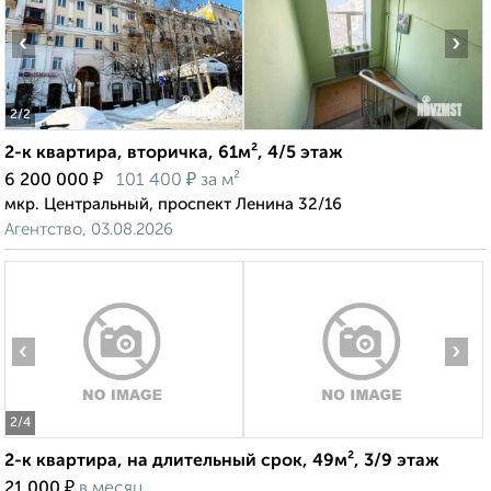
‹
›
2
/2
2-к квартира, вторичка, 61м², 4/5 этаж
₽
₽
6 200 000
101 400
за м²
мкр. Центральный, проспект Ленина 32/16
Агентство, 03.08.2026
‹
›
2
/4
2-к квартира, на длительный срок, 49м², 3/9 этаж
₽
21 000
в месяц