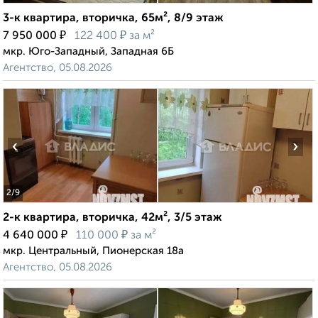
3-к квартира, вторичка, 65м², 8/9 этаж
₽
₽
7 950 000
122 400
за м²
мкр. Юго-Западный, Западная 6Б
Агентство, 05.08.2026
‹
›
2
/9
2-к квартира, вторичка, 42м², 3/5 этаж
₽
₽
4 640 000
110 000
за м²
мкр. Центральный, Пионерская 18а
Агентство, 05.08.2026