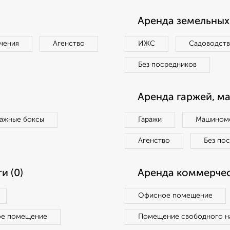
Аренда земельных 
чения
Агенство
ИЖС
Садоводст
Без посредников
Аренда гаржей, м
ражные боксы
Гаражи
Машиноме
Агенство
Без по
и (0)
Аренда коммерчес
Офисное помещение
ое помещение
Помещение свободного н