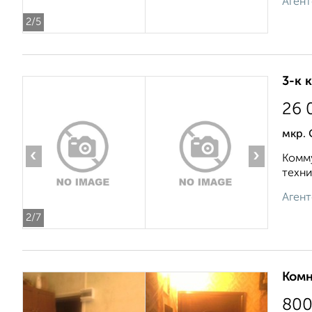
Агент
2
/5
3-к 
26 
мкр.
‹
›
Комму
техни
Агент
2
/7
Комн
80