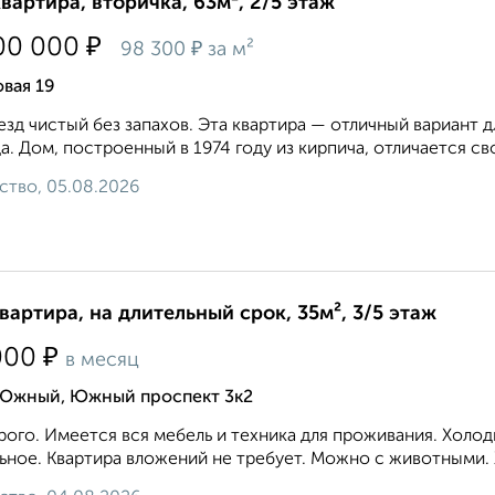
квартира, вторичка, 63м², 2/5 этаж
₽
00 000
₽
98 300
за м²
вая 19
зд чистый без запахов. Эта квартира — отличный вариант д
а. Дом, построенный в 1974 году из кирпича, отличается св
ство, 05.08.2026
квартира, на длительный срок, 35м², 3/5 этаж
₽
000
в месяц
 Южный, Южный проспект 3к2
ого. Имеется вся мебель и техника для проживания. Холод
ьное. Квартира вложений не требует. Можно с животными. 