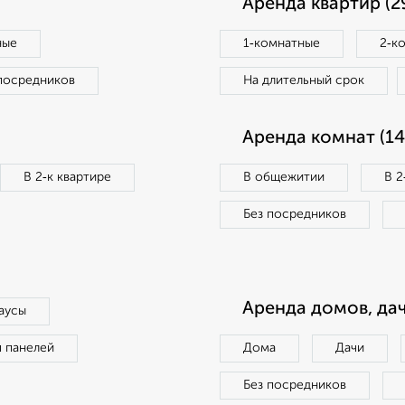
Аренда квартир (2
ные
1‑комнатные
2‑к
посредников
На длительный срок
Аренда комнат (14
В 2‑к квартире
В общежитии
В 2
Без посредников
Аренда домов, дач
аусы
п панелей
Дома
Дачи
Без посредников