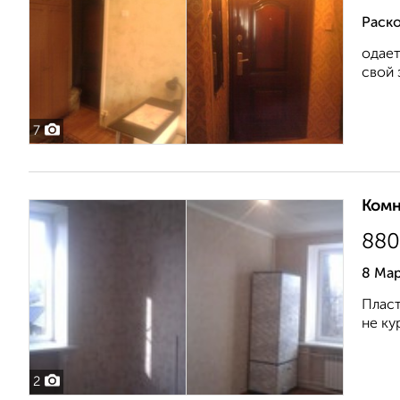
Раско
одает
свой 
7
Комн
880
8 Мар
Пласт
не ку
2