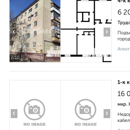
4-к 
6 2
Трудо
‹
›
Подъе
город
Агент
2
/10
1-к 
16 
мкр.
‹
›
Недор
кабел